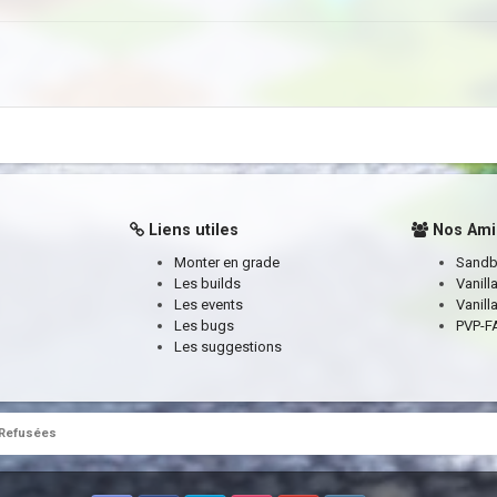
Liens utiles
Nos Ami
Monter en grade
Sand
Les builds
Vanill
Les events
Vanill
Les bugs
PVP-FA
Les suggestions
Refusées