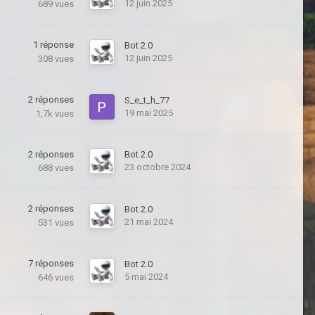
12 juin 2025
689
vues
1
réponse
Bot 2.0
12 juin 2025
308
vues
2
réponses
S_e_t_h_77
19 mai 2025
1,7k
vues
2
réponses
Bot 2.0
23 octobre 2024
688
vues
2
réponses
Bot 2.0
21 mai 2024
531
vues
7
réponses
Bot 2.0
5 mai 2024
646
vues