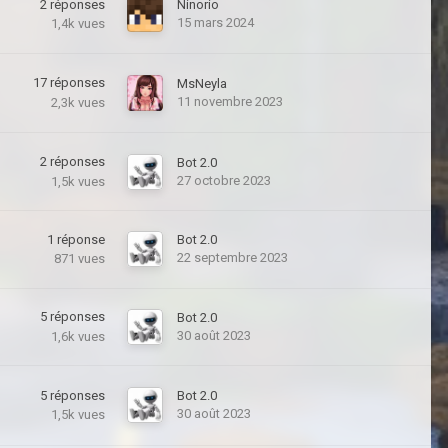
2
réponses
Ninorio
15 mars 2024
1,4k
vues
17
réponses
MsNeyla
11 novembre 2023
2,3k
vues
2
réponses
Bot 2.0
27 octobre 2023
1,5k
vues
1
réponse
Bot 2.0
22 septembre 2023
871
vues
5
réponses
Bot 2.0
30 août 2023
1,6k
vues
5
réponses
Bot 2.0
30 août 2023
1,5k
vues