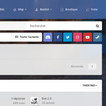
ilds
Map
Banlist
Boutique
Vote
Toute l’activité
Discord
Facebook
Twitter
Instagram
Youtube
Steam
Abonnés
0
TRIER PAR
1
réponse
Bot 2.0
26 janvier
449
vues