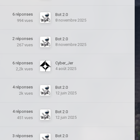
6
réponses
Bot 2.0
8 novembre 2025
994
vues
2
réponses
Bot 2.0
8 novembre 2025
267
vues
6
réponses
Cyber_Jer
4 août 2025
2,2k
vues
4
réponses
Bot 2.0
12 juin 2025
2k
vues
4
réponses
Bot 2.0
12 juin 2025
451
vues
3
réponses
Bot 2.0