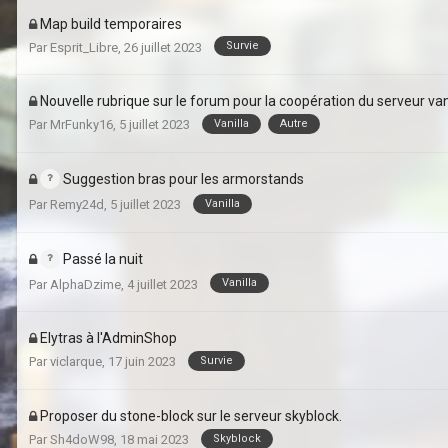
Map build temporaires
Survie
Par
Esprit_Libre
,
26 juillet 2023
Nouvelle rubrique sur le forum pour la coopération du serveur van
Vanilla
Autre
Par
MrFunky16
,
5 juillet 2023
Suggestion bras pour les armorstands
Vanilla
Par
Remy24d
,
5 juillet 2023
Passé la nuit
Vanilla
Par
AlphaDzime
,
4 juillet 2023
Elytras à l'AdminShop
Survie
Par
viclarque
,
17 juin 2023
Proposer du stone-block sur le serveur skyblock.
Skyblock
Par
Sh4doW98
,
18 mai 2023