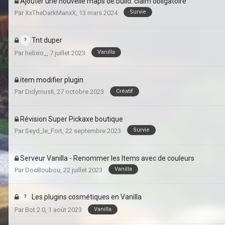
Ajouter une nouvelle maps de build: claim obligatoire
Survie
Par
XxTheDarkManxX
,
13 mars 2024
Tnt duper
Vanilla
Par
helixio_
,
7 juillet 2023
item modifier plugin
Créatif
Par
DidymusII
,
27 octobre 2023
Révision Super Pickaxe boutique
Survie
Par
Seyd_le_Fort
,
22 septembre 2023
Serveur Vanilla - Renommer les Items avec de couleurs
Vanilla
Par
DocBoubou
,
22 juillet 2023
Les plugins cosmétiques en Vanilla
Vanilla
Par
Bot 2.0
,
1 août 2023