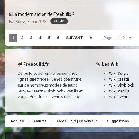
La modernisation de Freebuild ?
Survie
Par
Snow
,
8 mai 2023
1
2
3
4
5
6
SUIVANT
Page 1 sur 21
Freebuild.fr
Les Wiki
Du build et du fun, telles sont nos
Wiki Survie
lignes directrices ! Venez construire
Wiki Créatif
sur de nombreux modes de jeux :
Wiki Skyblock
Survie - Créatif - Skyblock - Vanilla et
Wiki Vanilla
vous détendre en Event & Mini-jeux
Wiki Event
Accueil
Forums
Freebuild.fr | Le serveur
Suggestions