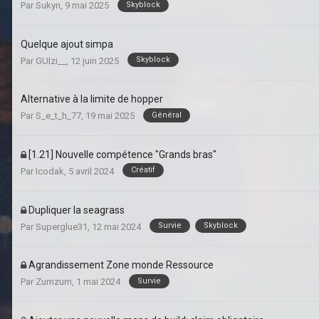
Skyblock
Par
Sukyn
,
9 mai 2025
Quelque ajout simpa
Skyblock
Par
GUIzi__
,
12 juin 2025
Alternative à la limite de hopper
Général
Par
S_e_t_h_77
,
19 mai 2025
[1.21] Nouvelle compétence "Grands bras"
Créatif
Par
Icodak
,
5 avril 2024
Dupliquer la seagrass
Survie
Skyblock
Par
Superglue31
,
12 mai 2024
Agrandissement Zone monde Ressource
Survie
Par
Zumzum
,
1 mai 2024