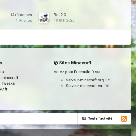
14
réponses
Bot 2.0
19 mai 2023
1,9k
vues
s
Sites Minecraft
box
Votez pour
Freebuild.fr
sur :
a-minecraft
Serveur-minecraft.org :
ici
a Tweaks
Serveur-minecraft.eu :
ici
C.fr
Toute l’activité