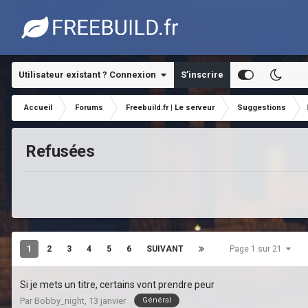
Utilisateur existant ? Connexion
S’inscrire
Accueil
Forums
Freebuild.fr | Le serveur
Suggestions
Refusées
1
2
3
4
5
6
SUIVANT
Page 1 sur 21
Si je mets un titre, certains vont prendre peur
Général
Par
Bobby_night
,
13 janvier