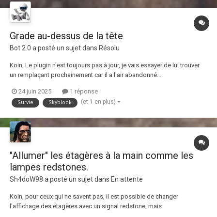
Grade au-dessus de la tête
Bot 2.0
a posté un sujet dans
Résolu
Koin, Le plugin n'est toujours pas à jour, je vais essayer de lui trouver
un remplaçant prochainement car il a l'air abandonné...
24 juin 2025
1 réponse
(et 1 en plus)
Survie
Skyblock
"Allumer" les étagères à la main comme les
lampes redstones.
Sh4doW98
a posté un sujet dans
En attente
Koin, pour ceux qui ne savent pas, il est possible de changer
l'affichage des étagères avec un signal redstone, mais
malheureusement, les étagères reviennent à leur apparence initiale si