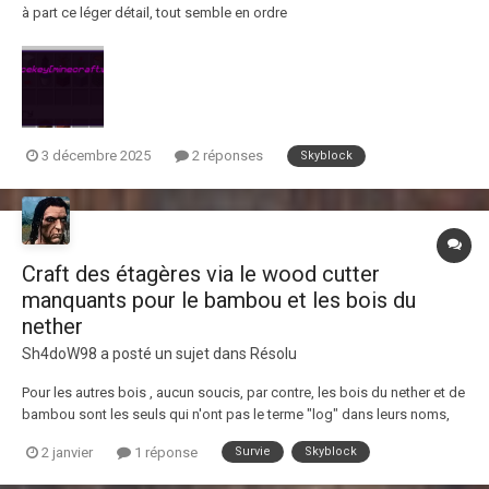
à part ce léger détail, tout semble en ordre
3 décembre 2025
2 réponses
Skyblock
Craft des étagères via le wood cutter
manquants pour le bambou et les bois du
nether
Sh4doW98
a posté un sujet dans
Résolu
Pour les autres bois , aucun soucis, par contre, les bois du nether et de
bambou sont les seuls qui n'ont pas le terme "log" dans leurs noms,
est ce que ça eut un impact ?
2 janvier
1 réponse
Survie
Skyblock