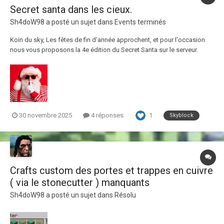
Secret santa dans les cieux.
Sh4doW98
a posté un sujet dans
Events terminés
Koin du sky, Les fêtes de fin d'année approchent, et pour l'occasion
nous vous proposons la 4e édition du Secret Santa sur le serveur.
Qu'est-ce que le Secret Santa ? Chaque joueur qui le souhaite s'inscrit
à cet événement (en commentant le topic forum accompagné de votre
pseudo IG). Quand...
1
30 novembre 2025
4 réponses
Skyblock
Crafts custom des portes et trappes en cuivre
( via le stonecutter ) manquants
Sh4doW98
a posté un sujet dans
Résolu