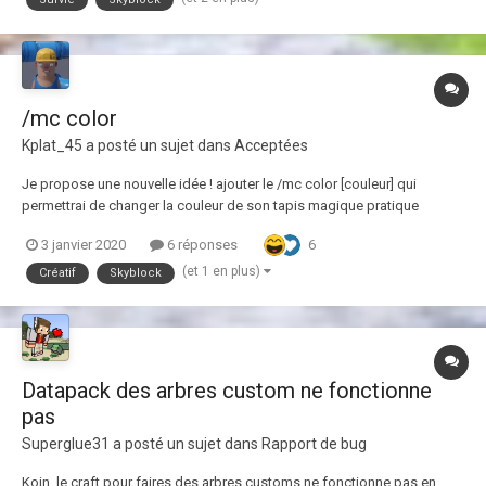
/mc color
Kplat_45
a posté un sujet dans
Acceptées
Je propose une nouvelle idée ! ajouter le /mc color [couleur] qui
permettrai de changer la couleur de son tapis magique pratique
6
3 janvier 2020
6 réponses
(et 1 en plus)
Créatif
Skyblock
Datapack des arbres custom ne fonctionne
pas
Superglue31
a posté un sujet dans
Rapport de bug
Koin, le craft pour faires des arbres customs ne fonctionne pas en