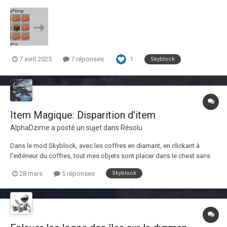
1
7 avril 2025
7 réponses
Skyblock
Item Magique: Disparition d'item
AlphaDzime
a posté un sujet dans
Résolu
Dans le mod Skyblock, avec les coffres en diamant, en clickant à
l'extérieur du coffres, tout mes objets sont placer dans le chest sans
exception. Le probleme est que si je click ensuite sur l'enclume ''tri le
28 mars
5 réponses
Skyblock
coffre'' et que le coffre est plein, les items disparaise de l'inventaire et
ne sont pas p...