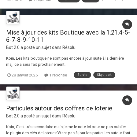
chunks. J'ai testé avec les hoppers et ça ne fonctionne pas avec eux.
J'ai record le procédé pour...
Mise à jour des kits Boutique avec la 1.21.4-5-
6-7-8-9-10-11
Bot 2.0
a posté un sujet dans
Résolu
Koin, Les kits boutique ne sont pas encore à jour suite à la dernière
maj, cela sera fait prochainement.
28 janvier 2025
1 réponse
Survie
Skyblock
Particules autour des coffres de loterie
Bot 2.0
a posté un sujet dans
Résolu
Koin, C'est très secondaire mais je me le note ici pour ne pas oublier :
le plugin des clés de loterie n'étant pas à jour les particules autour font