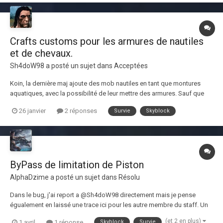
Crafts customs pour les armures de nautiles
et de chevaux.
Sh4doW98
a posté un sujet dans
Acceptées
Koin, la dernière maj ajoute des mob nautiles en tant que montures
aquatiques, avec la possibilité de leur mettre des armures. Sauf que
les armures ne sont pas fabricables et doivent être trouvés dans les
26 janvier
2 réponses
Survie
Skyblock
coffres océaniques, ce qui en soit est dommage selon moi et cela
aurait été une opportunité de...
ByPass de limitation de Piston
AlphaDzime
a posté un sujet dans
Résolu
Dans le bug, j'ai report a @Sh4doW98 directement mais je pense
égualement en laissé une trace ici pour les autre membre du staff. Un
technique permet de bypass la limitation pour les piston dans les
(et 2 en plus)
1 avril
1 réponse
Skyblock
Survie