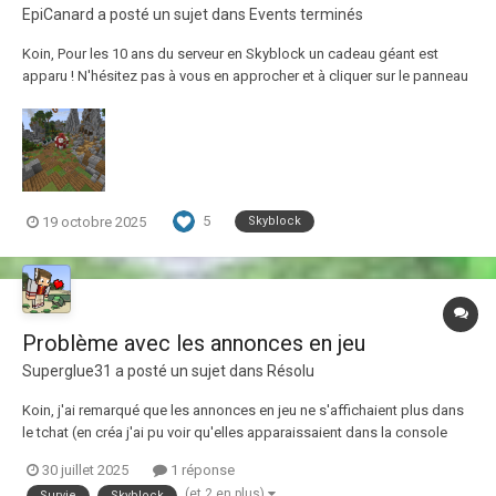
EpiCanard
a posté un sujet dans
Events terminés
Koin, Pour les 10 ans du serveur en Skyblock un cadeau géant est
apparu ! N'hésitez pas à vous en approcher et à cliquer sur le panneau
pour recevoir votre surprise Vous pouvez profitez des cadeaux
jusqu'au lundi 10 novembre 23h59. Bon jeu à tous durant cette période
d'anniversaire !
5
19 octobre 2025
Skyblock
Problème avec les annonces en jeu
Superglue31
a posté un sujet dans
Résolu
Koin, j'ai remarqué que les annonces en jeu ne s'affichaient plus dans
le tchat (en créa j'ai pu voir qu'elles apparaissaient dans la console
mais pas dans le tchat).
30 juillet 2025
1 réponse
(et 2 en plus)
Survie
Skyblock