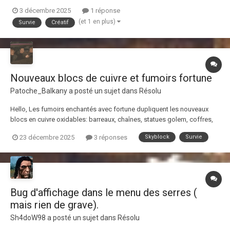
du spam dans les logs donc je les ai retiré pour le moment. A remettre
3 décembre 2025
1 réponse
quand ça sera à jour.
(et 1 en plus)
Survie
Créatif
Nouveaux blocs de cuivre et fumoirs fortune
Patoche_Balkany
a posté un sujet dans
Résolu
Hello, Les fumoirs enchantés avec fortune dupliquent les nouveaux
blocs en cuivre oxidables: barreaux, chaînes, statues golem, coffres,
lanternes et lightning rods. Merci et bonne journée,
23 décembre 2025
3 réponses
Skyblock
Survie
Bug d'affichage dans le menu des serres (
mais rien de grave).
Sh4doW98
a posté un sujet dans
Résolu