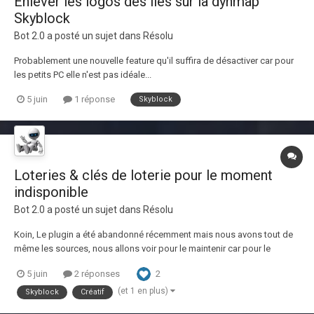
Enlever les logos des îles sur la dynmap
Skyblock
Bot 2.0
a posté un sujet dans
Résolu
Probablement une nouvelle feature qu'il suffira de désactiver car pour
les petits PC elle n'est pas idéale...
5 juin
1 réponse
Skyblock
Loteries & clés de loterie pour le moment
indisponible
Bot 2.0
a posté un sujet dans
Résolu
Koin, Le plugin a été abandonné récemment mais nous avons tout de
même les sources, nous allons voir pour le maintenir car pour le
moment vous ne recevrez plus de clés de loterie (vote, top vote,
2
5 juin
2 réponses
loteries classiques...). Désolé pour le dérangement.
(et 1 en plus)
Skyblock
Créatif