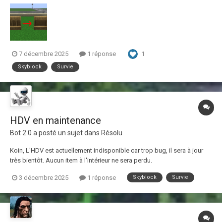
on retire ce signal. Étant donné qu'il est possible de faire en sorte que
l'on puisse allumer les lampes redstone...
1
7 décembre 2025
1 réponse
Skyblock
Survie
HDV en maintenance
Bot 2.0
a posté un sujet dans
Résolu
Koin, L'HDV est actuellement indisponible car trop bug, il sera à jour
très bientôt. Aucun item à l'intérieur ne sera perdu.
3 décembre 2025
1 réponse
Skyblock
Survie