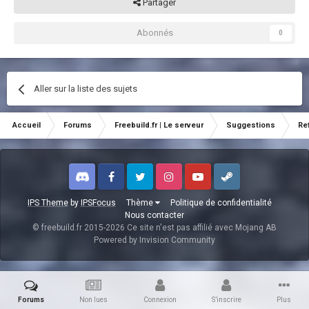
Partager
Abonnés
0
Aller sur la liste des sujets
Accueil
Forums
Freebuild.fr | Le serveur
Suggestions
Re
Discord
Facebook
Twitter
Instagram
Youtube
Steam
IPS Theme
by
IPSFocus
Thème
Politique de confidentialité
Nous contacter
© freebuild.fr 2015-2026 Ce site n'est pas affilié avec Mojang AB
Powered by Invision Community
Forums
Non lues
Connexion
S’inscrire
Plus