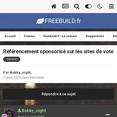
Accueil
Forums
Freebuild.fr | Le serveur
Suggestions
Re
Référencement sponsorisé sur les sites de vote
Général
Par
Bobby_night
,
2 août 2025
dans
Refusées
Répondre à ce sujet
Bobby_night
Posté
2 août 2025