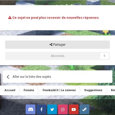
Ce sujet ne peut plus recevoir de nouvelles réponses.
Partager
Abonnés
0
Aller sur la liste des sujets
Accueil
Forums
Freebuild.fr | Le serveur
Suggestions
Re
Discord
Facebook
Twitter
Instagram
Youtube
Steam