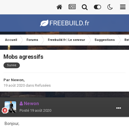
Accueil
Forums
Freebuild.fr | Le serveur
Suggestions
Re
Mobs agressifs
Survie
Par
Newon
,
19 août 2020
dans
Refusées
Newon
Posté
19 août 2020
Bonjour,