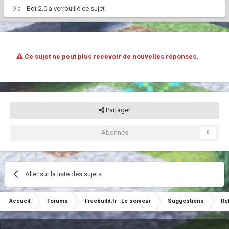
9 a
Bot 2.0
a verrouillé ce sujet
Ce sujet ne peut plus recevoir de nouvelles réponses.
Partager
Abonnés
0
Aller sur la liste des sujets
Accueil
Forums
Freebuild.fr | Le serveur
Suggestions
Re