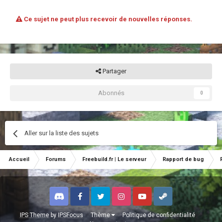
Ce sujet ne peut plus recevoir de nouvelles réponses.
Partager
Abonnés
0
Aller sur la liste des sujets
Accueil
Forums
Freebuild.fr | Le serveur
Rapport de bug
Discord
Facebook
Twitter
Instagram
Youtube
Steam
IPS Theme
by
IPSFocus
Thème
Politique de confidentialité