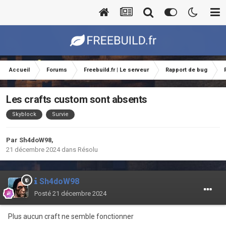
Accueil
Forums
Freebuild.fr | Le serveur
Rapport de bug
Les crafts custom sont absents
Skyblock
Survie
Par
Sh4doW98
,
21 décembre 2024
dans
Résolu
Sh4doW98
Posté
21 décembre 2024
Plus aucun craft ne semble fonctionner