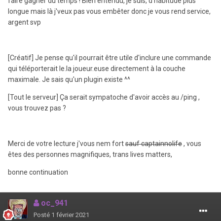
faire gagner du temps ! Bien entendu, je suis, d'habitude plus
longue mais là j'veux pas vous embêter donc je vous rend service,
argent svp
[Créatif] Je pense qu'il pourrait être utile d'inclure une commande
qui téléporterait le.la joueur.euse directement à la couche
maximale. Je sais qu'un plugin existe ^^
[Tout le serveur] Ça serait sympatoche d'avoir accès au /ping ,
vous trouvez pas ?
Merci de votre lecture j'vous nem fort
sauf captainnolife
, vous
êtes des personnes magnifiques, trans lives matters,
bonne continuation
oc_941
Posté
1 février 2021