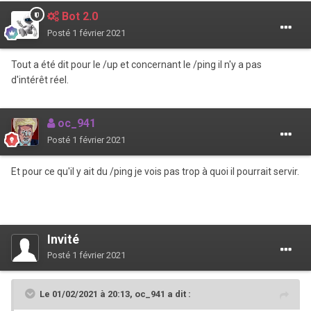
Bot 2.0
Posté
1 février 2021
Tout a été dit pour le /up et concernant le /ping il n'y a pas
d'intérêt réel.
oc_941
Posté
1 février 2021
Et pour ce qu'il y ait du /ping je vois pas trop à quoi il pourrait servir.
Invité
Posté
1 février 2021
Le 01/02/2021 à 20:13,
oc_941
a dit :