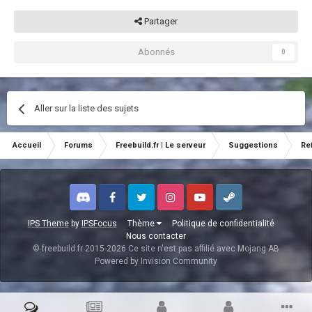
Partager
Abonnés
0
Aller sur la liste des sujets
Accueil
Forums
Freebuild.fr | Le serveur
Suggestions
Re
Discord
Facebook
Twitter
Instagram
Youtube
Steam
IPS Theme
by
IPSFocus
Thème
Politique de confidentialité
Nous contacter
© freebuild.fr 2015-2026 Ce site n'est pas affilié avec Mojang AB
Powered by Invision Community