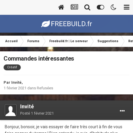
Accueil
Forums
Freebuild.fr | Le serveur
Suggestions
Re
Commandes intéressantes
Créatif
Par Invité,
1 février 2021
dans
Refusées
Invité
Posté
1 février 2021
Bonjour, bonsoir, je vais essayer de faire très court à fin de vous