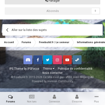
Partager
Abonnés
0
Aller sur la liste des sujets
Accueil
Forums
Freebuild.fr | Le serveur
Informations général
Discord
Facebook
Twitter
Instagram
Youtube
Steam
IPS Theme
by
IPSFocus
Thème
Politique de confidentialité
Nous contacter
© freebuild.fr 2015-2026 Ce site n'est pas affilié avec Mojang AB
Powered by Invision Community
Forums
Non lues
Connexion
S’inscrire
Plus