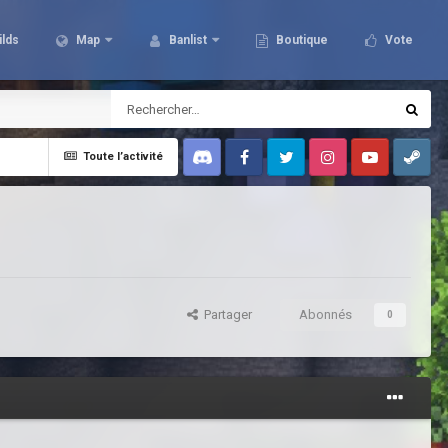
ilds
Map
Banlist
Boutique
Vote
Toute l’activité
Discord
Facebook
Twitter
Instagram
Youtube
Steam
Partager
Abonnés
0