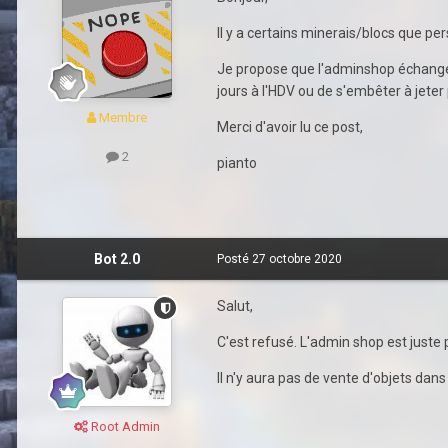
Il y a certains minerais/blocs que pers
Je propose que l'adminshop échange d
jours à l'HDV ou de s'embêter à jete
Membre
Merci d'avoir lu ce post,
2
pianto
Bot 2.0
Posté
27 octobre 2020
Salut,
C'est refusé. L'admin shop est juste 
Il n'y aura pas de vente d'objets dans
Root Admin