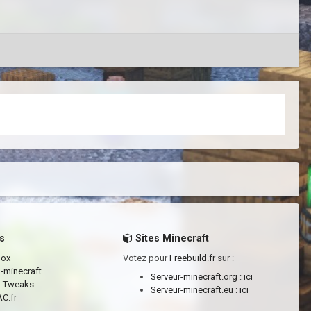
s
Sites Minecraft
box
Votez pour
Freebuild.fr
sur :
a-minecraft
Serveur-minecraft.org :
ici
a Tweaks
Serveur-minecraft.eu :
ici
C.fr