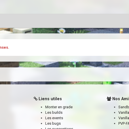
nses.
Liens utiles
Nos Ami
Monter en grade
Sand
Les builds
Vanill
Les events
Vanill
Les bugs
PVP-FA
Les suggestions