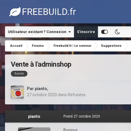
Utilisateur existant ? Connexion
S’inscrire
Accueil
Forums
Freebuild.fr | Le serveur
Suggestions
Vente à l'adminshop
Survie
Par
pianto
,
27 octobre 2020
dans
Refusées
pianto
Posté
27 octobre 2020
Bonjour,