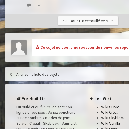
13,6k
5 a
Bot 2.0
a verrouillé ce sujet
Ce sujet ne peut plus recevoir de nouvelles répo
Aller sur la liste des sujets
Freebuild.fr
Les Wiki
Du build et du fun, telles sont nos
Wiki Survie
lignes directrices ! Venez construire
Wiki Créatif
sur de nombreux modes de jeux :
Wiki Skyblock
Survie - Créatif - Skyblock - Vanilla et
Wiki Vanilla
vous détendre en Event & Mini-jeux
Wiki Event