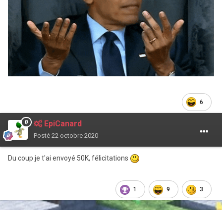
6
EpiCanard
Posté
22 octobre 2020
Du coup je t'ai envoyé 50K, félicitations
1
9
3