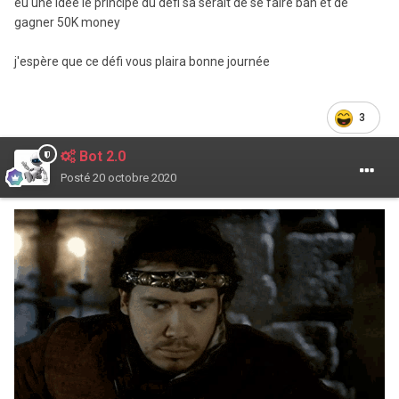
eu une idée le principe du défi sa serait de se faire ban et de
gagner 50K money
j'espère que ce défi vous plaira bonne journée
3
Bot 2.0
Posté
20 octobre 2020