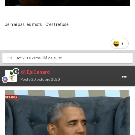
Je n'ai pas les mots...
C'est refusé.
9
5 a
Bot 2.0
a verrouillé ce sujet
EpiCanard
Posté
20 octobre 2020