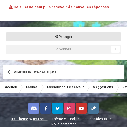
Ce sujet ne peut plus recevoir de nouvelles réponses.
Partager
Abonnés
0
Aller sur la liste des sujets
Accueil
Forums
Freebuild.fr | Le serveur
Suggestions
Re
Discord
Facebook
Twitter
Instagram
Youtube
Steam
IPS Theme
by
IPSFocus
Thème
Politique de confidentialité
Nous contacter