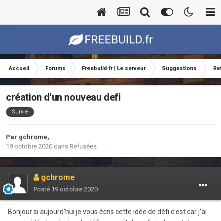
Accueil
Forums
Freebuild.fr | Le serveur
Suggestions
Re
création d'un nouveau defi
Survie
Par
gchrome
,
19 octobre 2020
dans
Refusées
gchrome
Posté
19 octobre 2020
Bonjour si aujourd'hui je vous écris cette idée de défi c'est car j'ai