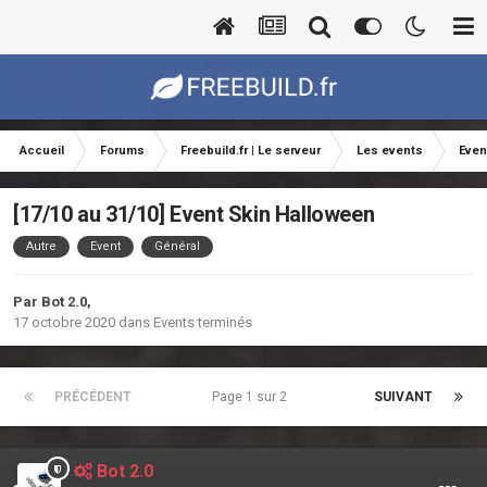
Accueil
Forums
Freebuild.fr | Le serveur
Les events
Even
[17/10 au 31/10] Event Skin Halloween
Autre
Event
Général
Par
Bot 2.0
,
17 octobre 2020
dans
Events terminés
PRÉCÉDENT
Page 1 sur 2
SUIVANT
Bot 2.0