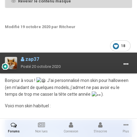
Révéler le contenu masqué
Modifié
19 octobre 2020
par Ritcheur
18
zap37
Posté
20 octobre 2020
Bonjour à vous !
J'ai personnalisé mon skin pour halloween
(en m'aidant de quelques models, j'admet ne pas avoir eu le
temps de trop me casser la tête cette année
).
Voici mon skin habituel
:
Forums
Non lues
Connexion
S’inscrire
Plus