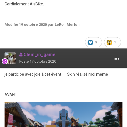
Cordialement AlsBike.
Modifié
19 octobre 2020
par LeRoi_Merlun
3
1
Clem_in_game
Posté
17 octobre 2020
je participe avec joie à cet évent Skin réalisé moi même
AVANT: