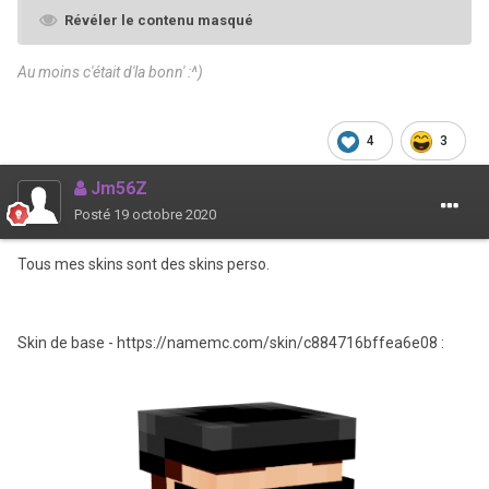
Révéler le contenu masqué
Au moins c'était d'la bonn' :^)
4
3
Jm56Z
Posté
19 octobre 2020
Tous mes skins sont des skins perso.
Skin de base - https://namemc.com/skin/c884716bffea6e08
: