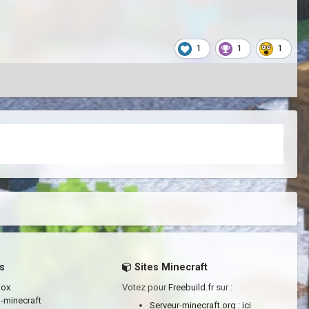
1
1
1
s
Sites Minecraft
box
Votez pour
Freebuild.fr
sur :
a-minecraft
Serveur-minecraft.org :
ici