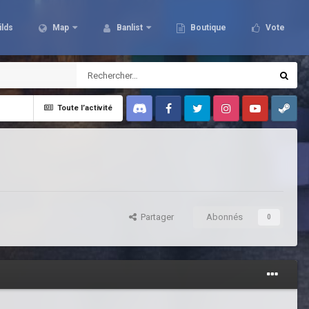
ilds
Map
Banlist
Boutique
Vote
Toute l’activité
Discord
Facebook
Twitter
Instagram
Youtube
Steam
Partager
Abonnés
0