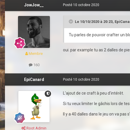
JowJow__
Posté
10 octobre 2020
Le 10/10/2020 à 20:23,
EpiCana
Tu parles de pouvoir crafter un bl
oui. par example tu as 2 dalles de pier
Membre
160
EpiCanard
Posté
10 octobre 2020
L'ajout de ce craft à peu d'intérêt.
Si tu veux limiter le gâchis lors de tes
Il y a 40 dalles dans le jeu on va pa
Root Admin