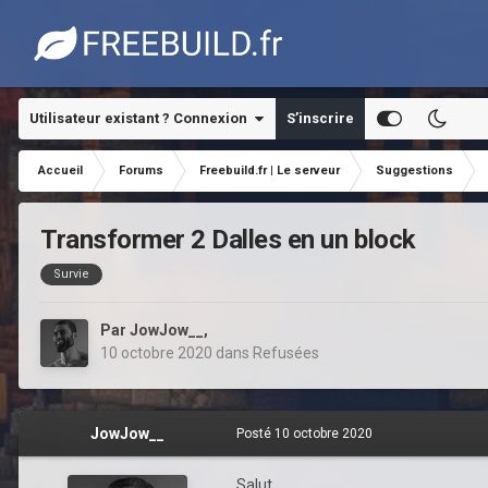
Utilisateur existant ? Connexion
S’inscrire
Accueil
Forums
Freebuild.fr | Le serveur
Suggestions
Transformer 2 Dalles en un block
Survie
Par
JowJow__
,
10 octobre 2020
dans
Refusées
JowJow__
Posté
10 octobre 2020
Salut,