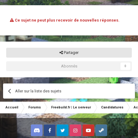
Ce sujet ne peut plus recevoir de nouvelles réponses.
Partager
Abonnés
0
Aller sur la liste des sujets
Accueil
Forums
Freebuild.fr | Le serveur
Candidatures
Ac
Discord
Facebook
Twitter
Instagram
Youtube
Steam