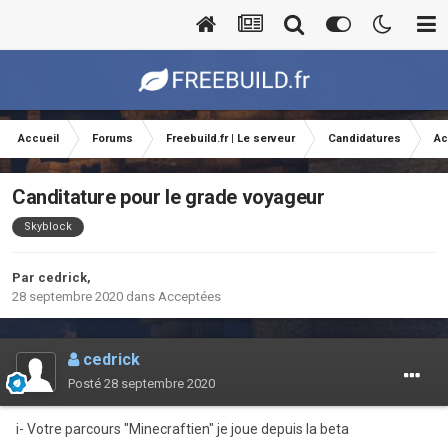
Accueil
Forums
Freebuild.fr | Le serveur
Candidatures
Ac
Canditature pour le grade voyageur
Skyblock
Par
cedrick
,
28 septembre 2020
dans
Acceptées
cedrick
Posté
28 septembre 2020
i- Votre parcours "Minecraftien" je joue depuis la beta