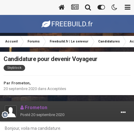
Accueil
Forums
Freebuild.fr | Le serveur
Candidatures
Ac
Candidature pour devenir Voyageur
Skyblock
Par
Frometon
,
20 septembre 2020
dans
Acceptées
Frometon
Posté
20 septembre 2020
Bonjour, voila ma candidature.