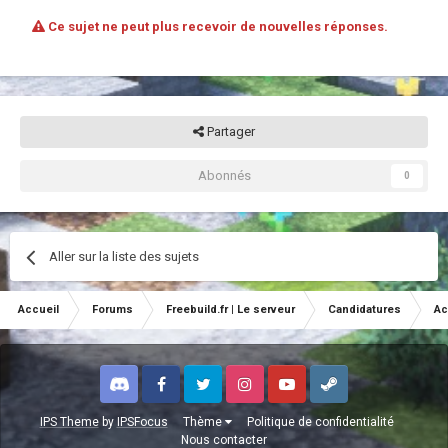
Ce sujet ne peut plus recevoir de nouvelles réponses.
Partager
Abonnés
0
Aller sur la liste des sujets
Accueil
Forums
Freebuild.fr | Le serveur
Candidatures
Ac
Discord
Facebook
Twitter
Instagram
Youtube
Steam
IPS Theme
by
IPSFocus
Thème
Politique de confidentialité
Nous contacter