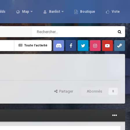
ilds
Map
Banlist
Boutique
Vote
Toute l’activité
Discord
Facebook
Twitter
Instagram
Youtube
Steam
Partager
Abonnés
0