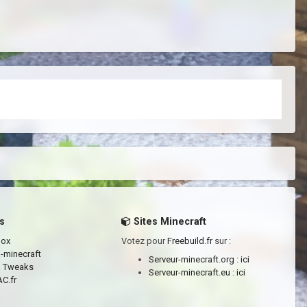
s
Sites Minecraft
box
Votez pour
Freebuild.fr
sur :
a-minecraft
Serveur-minecraft.org :
ici
a Tweaks
Serveur-minecraft.eu :
ici
C.fr