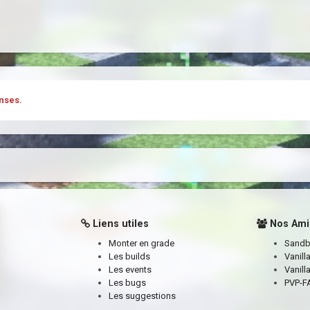
nses.
Liens utiles
Nos Ami
Monter en grade
Sand
Les builds
Vanill
Les events
Vanill
Les bugs
PVP-FA
Les suggestions