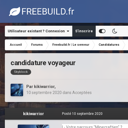
Utilisateur existant ? Connexion
S’inscrire
Accueil
Forums
Freebuild.fr | Le serveur
Candidatures
candidature voyageur
Skyblock
Par
kikiwarrior
,
10 septembre 2020
dans
Acceptées
kikiwarrior
Posté
10 septembre 2020
I - Votre parcours "Minecraftien" ?