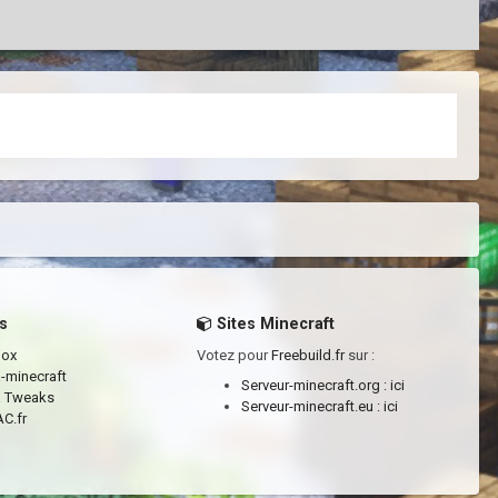
s
Sites Minecraft
box
Votez pour
Freebuild.fr
sur :
a-minecraft
Serveur-minecraft.org :
ici
a Tweaks
Serveur-minecraft.eu :
ici
C.fr