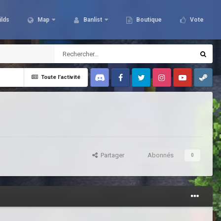
ilds
Map
Banlist
Boutique
Vote
Toute l’activité
Discord
Facebook
Twitter
Instagram
Youtube
Steam
Partager
Abonnés
0