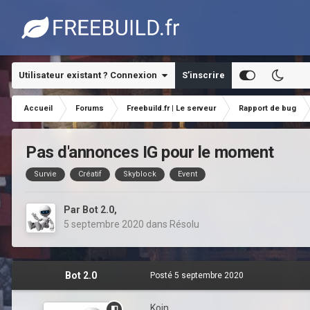
Utilisateur existant ? Connexion
S’inscrire
Accueil
Forums
Freebuild.fr | Le serveur
Rapport de bug
Pas d'annonces IG pour le moment
Survie
Créatif
Skyblock
Event
Par
Bot 2.0
,
5 septembre 2020
dans
Résolu
Bot 2.0
Posté
5 septembre 2020
Koin,