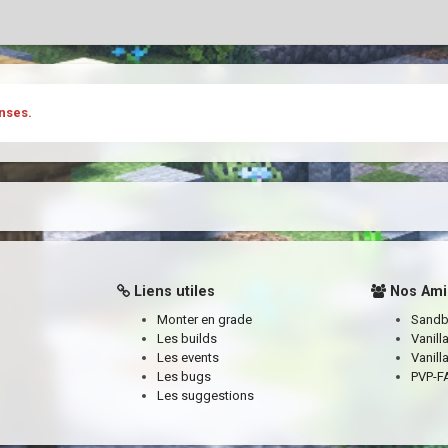
nses.
Liens utiles
Nos Ami
Monter en grade
Sand
Les builds
Vanill
Les events
Vanill
Les bugs
PVP-FA
Les suggestions