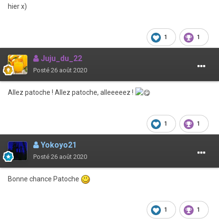
hier x)
1
1
Juju_du_22
Posté
26 août 2020
Allez patoche ! Allez patoche, alleeeeez !
1
1
Yokoyo21
Posté
26 août 2020
Bonne chance Patoche
1
1