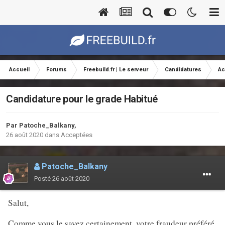
Accueil
Forums
Freebuild.fr | Le serveur
Candidatures
Ac
Candidature pour le grade Habitué
Par
Patoche_Balkany
,
26 août 2020
dans
Acceptées
Patoche_Balkany
Posté
26 août 2020
Salut,
Comme vous le savez certainement, votre fraudeur préféré