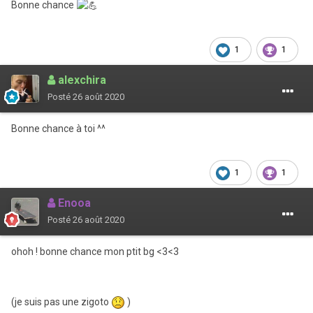
Bonne chance
1
1
alexchira
Posté
26 août 2020
Bonne chance à toi ^^
1
1
Enooa
Posté
26 août 2020
ohoh ! bonne chance mon ptit bg <3<3
(je suis pas une zigoto
)