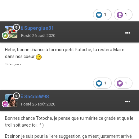
1
1
Superglue31
Posté
26 août 2020
Héhé, bonne chance à toi mon petit Patoche, tu restera Maire
dans nos coeur
.
C'toi le zigoto
:v
1
1
Sh4doW98
Posté
26 août 2020
Bonnes chance Totoche, je pense que tu mérite ce grade et que le
troll soit avec toi
: ^ )
Et sinon je suis pour la 1ere suggestion, ça m'est justement arrivé