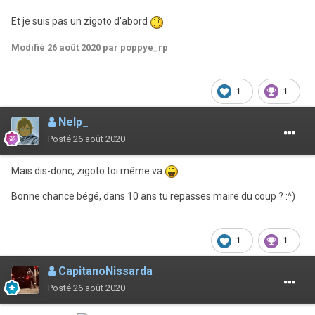
Et je suis pas un zigoto d'abord
Modifié
26 août 2020
par poppye_rp
1
1
Nelp_
Posté
26 août 2020
Mais dis-donc, zigoto toi même va
Bonne chance bégé, dans 10 ans tu repasses maire du coup ? :^)
1
1
CapitanoNissarda
Posté
26 août 2020