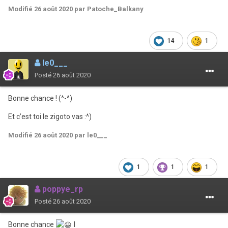
Modifié
26 août 2020
par Patoche_Balkany
14
1
le0___
Posté
26 août 2020
Bonne chance ! (^-^)
Et c’est toi le zigoto vas
:^)
Modifié
26 août 2020
par le0___
1
1
1
poppye_rp
Posté
26 août 2020
Bonne chance
l