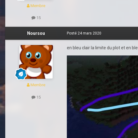
Membre
15
Noursou
Posté
24 mars 2020
en bleu clair la limite du plot et en bl
Membre
15