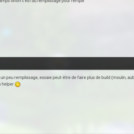
 champs sinon c'est du remplissage pour remplir
un peu remplissage, essaie peut-être de faire plus de build (moulin, aub
s helper