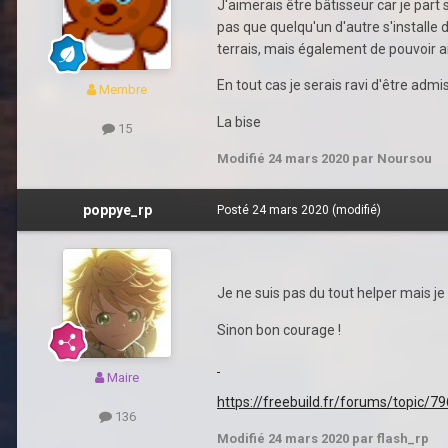
J'aimerais être bâtisseur car je par
pas que quelqu'un d'autre s'installe 
terrais, mais également de pouvoir 
En tout cas je serais ravi d'être admi
Membre
La bise
15
Modifié
24 mars 2020
par Noursou
poppye_rp
Posté
24 mars 2020
(modifié)
Je ne suis pas du tout helper mais je
Sinon bon courage !
Maire
https://freebuild.fr/forums/topic/7
136
Modifié
24 mars 2020
par flash_rp