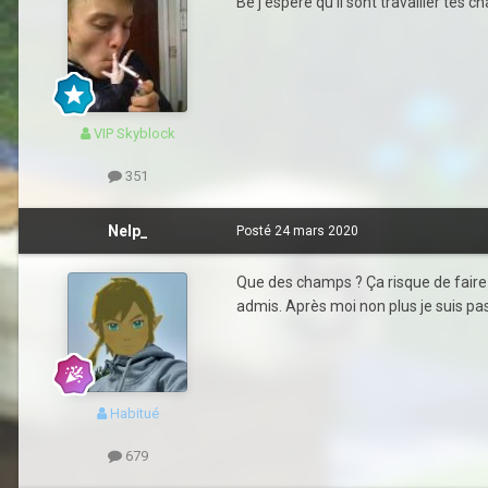
Be j'espère qu'il sont travailler tes
VIP Skyblock
351
Nelp_
Posté
24 mars 2020
Que des champs ? Ça risque de faire 
admis. Après moi non plus je suis pa
Habitué
679