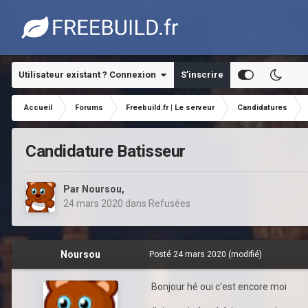
Utilisateur existant ? Connexion
S’inscrire
Accueil
Forums
Freebuild.fr | Le serveur
Candidatures
Candidature Batisseur
Par
Noursou
,
24 mars 2020
dans
Refusées
Noursou
Posté
24 mars 2020
(modifié)
Bonjour hé oui c'est encore moi