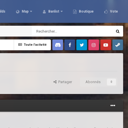
ilds
Map
Banlist
Boutique
Vote
Toute l’activité
Discord
Facebook
Twitter
Instagram
Youtube
Steam
Partager
Abonnés
0