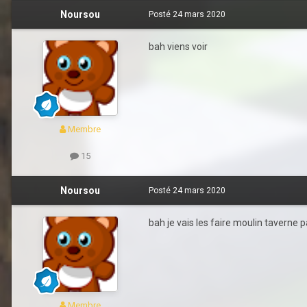
Noursou
Posté
24 mars 2020
bah viens voir
Membre
15
Noursou
Posté
24 mars 2020
bah je vais les faire moulin taverne 
Membre