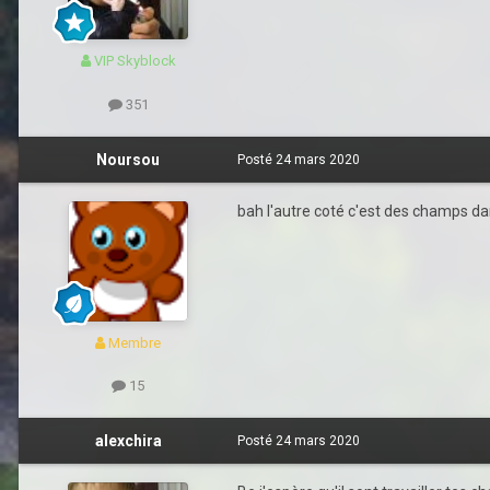
VIP Skyblock
351
Noursou
Posté
24 mars 2020
bah l'autre coté c'est des champs dan
Membre
15
alexchira
Posté
24 mars 2020