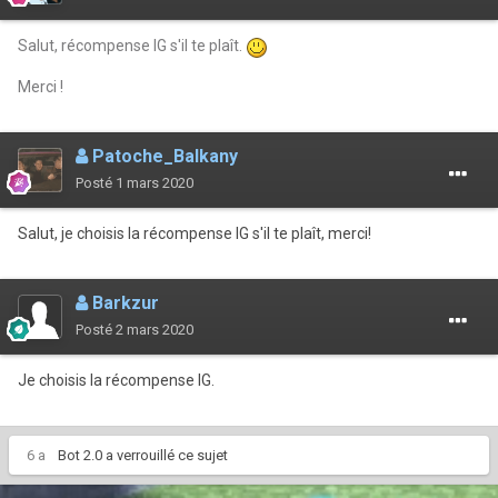
Salut, récompense IG s'il te plaît.
Merci !
Patoche_Balkany
Posté
1 mars 2020
Salut, je choisis la récompense IG s'il te plaît, merci!
Barkzur
Posté
2 mars 2020
Je choisis la récompense IG.
6 a
Bot 2.0
a verrouillé ce sujet