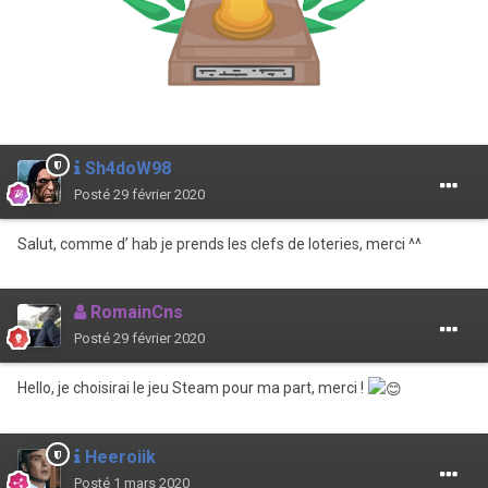
Sh4doW98
Posté
29 février 2020
Salut, comme d’ hab je prends les clefs de loteries, merci ^^
RomainCns
Posté
29 février 2020
Hello, je choisirai le jeu Steam pour ma part, merci !
Heeroiik
Posté
1 mars 2020