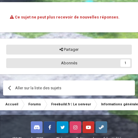
Ce sujet ne peut plus recevoir de nouvelles réponses.
Partager
Abonnés
1
Aller sur la liste des sujets
Accueil
Forums
Freebuild.fr | Le serveur
Informations général
Discord
Facebook
Twitter
Instagram
Youtube
Steam