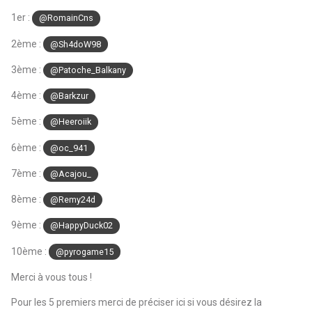
1er
:
@RomainCns
2ème
:
@Sh4doW98
3ème
:
@Patoche_Balkany
4ème
:
@Barkzur
5ème
:
@Heeroiik
6ème
:
@oc_941
7ème
:
@Acajou_
8ème
:
@Remy24d
9ème
:
@HappyDuck02
10ème
:
@pyrogame15
Merci à vous tous !
Pour les 5 premiers merci de préciser ici si vous désirez la