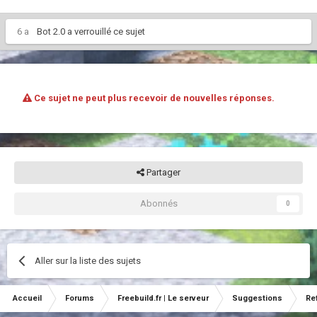
6 a
Bot 2.0
a verrouillé ce sujet
Ce sujet ne peut plus recevoir de nouvelles réponses.
Partager
Abonnés
0
Aller sur la liste des sujets
Accueil
Forums
Freebuild.fr | Le serveur
Suggestions
Re