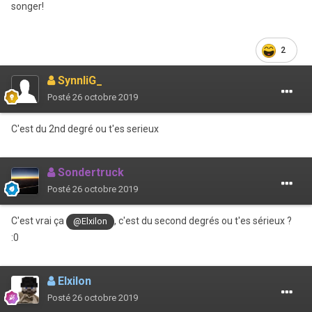
songer!
2
SynnliG_
Posté
26 octobre 2019
C'est du 2nd degré ou t'es serieux
Sondertruck
Posté
26 octobre 2019
C'est vrai ça
, c'est du second degrés ou t'es sérieux ?
@Elxilon
:0
Elxilon
Posté
26 octobre 2019