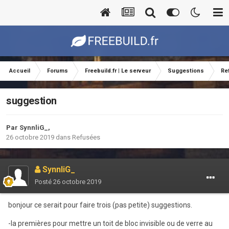
Accueil
Forums
Freebuild.fr | Le serveur
Suggestions
Re
suggestion
Par
SynnliG_
,
26 octobre 2019
dans
Refusées
SynnliG_
Posté
26 octobre 2019
bonjour ce serait pour faire trois (pas petite) suggestions.
-la premières pour mettre un toit de bloc invisible ou de verre au