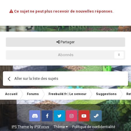
Ce sujet ne peut plus recevoir de nouvelles réponses.
Partager
Abonnés
0
Aller sur la liste des sujets
Accueil
Forums
Freebuild.fr | Le serveur
Suggestions
Re
Discord
Facebook
Twitter
Instagram
Youtube
Steam
IPS Theme
by
IPSFocus
Thème
Politique de confidentialité