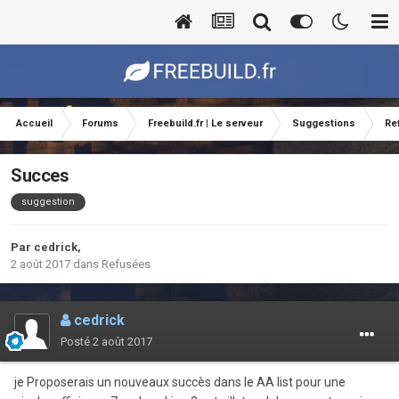
Accueil
Forums
Freebuild.fr | Le serveur
Suggestions
Re
Succes
suggestion
Par
cedrick
,
2 août 2017
dans
Refusées
cedrick
Posté
2 août 2017
je Proposerais un nouveaux succès dans le AA list pour une