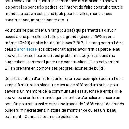
paru assez intuitif quand j'ai commencé ma maison au spawn :
les parcelles sont très petites, et l'interêt de faire constuire tout le
monde au spawn est grand (pub pour les villes, montrer ses
constructions, impressionner etc...)
Pourquoi ne pas créer un rang (ou pas) qui permettrait d'avoir
accès à une parcelle de taille plus grande (disons 25*25 voire
même 40*40) et plus haute (60 blocs ? 75 ?). Le rang pourrait être
celui d'
architecte
, et s'obtiendrait après avoir finit sa parcelle au
spawn. Là on se heurte au seul problème que je vois dans ma
suggestion : comment juger une construction ET objectivement
ET en prenant en compte ses propres lacunes de build ?
Déjà, la solution d'un vote (sur le forum par exemple) pourrait être
simple à mettre en place : une sorte de référendum public pour
savoir si un membre de la communauté est autorisé à embellir le
spawn ou si on lui demande gentiment de s'améliorer encore un
peu. On pourrait aussi mettre une image de "référence" de grands
builders minecraftiens, histoire de montrer ce qu'est un "beau"
bâtiment... Genre les teams de builds etc