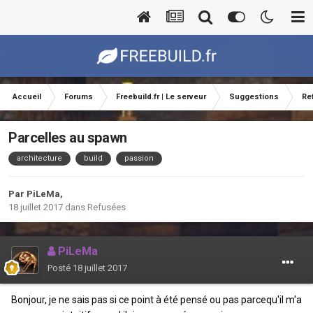
Accueil
Forums
Freebuild.fr | Le serveur
Suggestions
Re
Parcelles au spawn
architecture
build
passion
Par
PiLeMa
,
18 juillet 2017
dans
Refusées
PiLeMa
Posté
18 juillet 2017
Bonjour, je ne sais pas si ce point à été pensé ou pas parcequ'il m'a