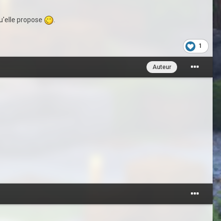
 qu'elle propose
.
1
Auteur