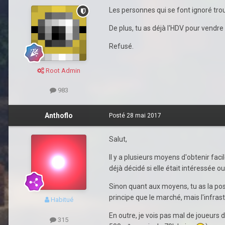
Les personnes qui se font ignoré tro
De plus, tu as déjà l'HDV pour vendre
Refusé.
Root Admin
983
Anthoflo
Posté
28 mai 2017
Salut,
Il y a plusieurs moyens d'obtenir fac
déjà décidé si elle était intéressée o
Sinon quant aux moyens, tu as la pos
principe que le marché, mais l'infra
Habitué
En outre, je vois pas mal de joueur
315