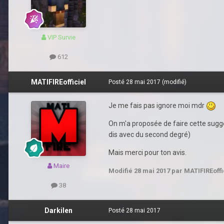
VIP Survie
612
MATIFIREofficiel
Posté
28 mai 2017
(modifié)
Je me fais pas ignore moi mdr
On m'a proposée de faire cette sugges
dis avec du second degré)
Mais merci pour ton avis.
Maire
Modifié
28 mai 2017
par MATIFIREoffi
38
Darkilen
Posté
28 mai 2017