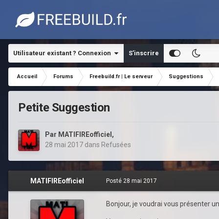
Utilisateur existant ? Connexion
S’inscrire
Accueil
Forums
Freebuild.fr | Le serveur
Suggestions
Petite Suggestion
Par
MATIFIREofficiel
,
28 mai 2017
dans
Refusées
MATIFIREofficiel
Posté
28 mai 2017
Bonjour, je voudrai vous présenter un