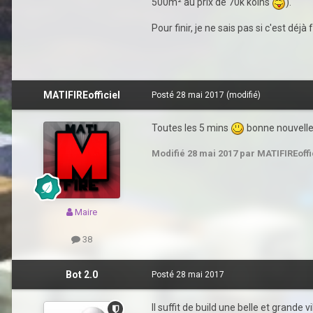
500m² au prix de 70k koins
).
Pour finir, je ne sais pas si c'est déj
MATIFIREofficiel
Posté
28 mai 2017
(modifié)
Toutes les 5 mins
bonne nouvelle e
Modifié
28 mai 2017
par MATIFIREoffi
Maire
38
Bot 2.0
Posté
28 mai 2017
Il suffit de build une belle et grande 