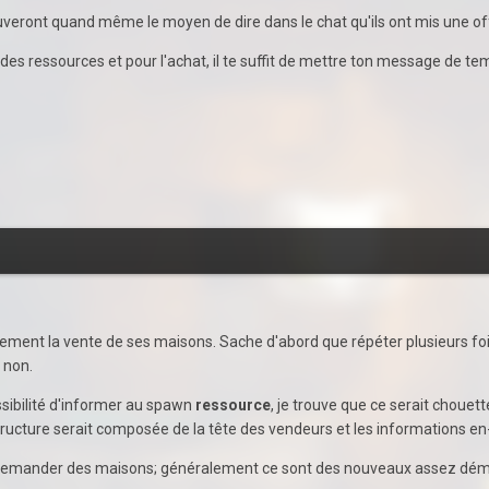
uveront quand même le moyen de dire dans le chat qu'ils ont mis une offr
 des ressources et pour l'achat, il te suffit de mettre ton message de te
ilement la vente de ses maisons. Sache d'abord que répéter plusieurs foi
u non.
sibilité d'informer au spawn
ressource
, je trouve que ce serait choue
structure serait composée de la tête des vendeurs et les informations e
s demander des maisons; généralement ce sont des nouveaux assez dému