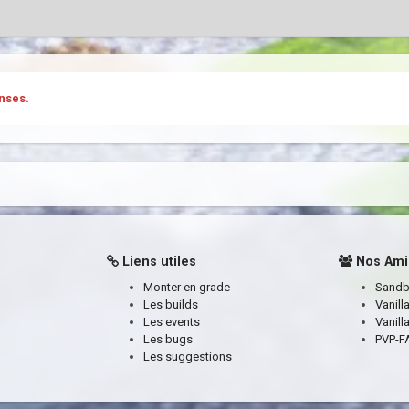
nses.
Liens utiles
Nos Ami
Monter en grade
Sand
Les builds
Vanill
Les events
Vanill
Les bugs
PVP-FA
Les suggestions