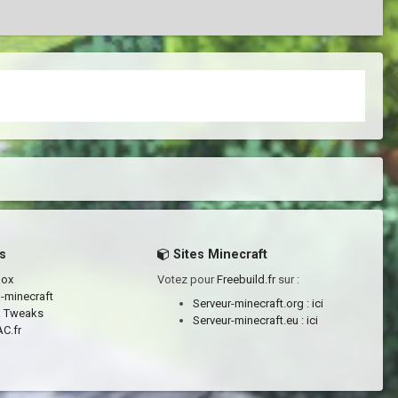
s
Sites Minecraft
box
Votez pour
Freebuild.fr
sur :
a-minecraft
Serveur-minecraft.org :
ici
a Tweaks
Serveur-minecraft.eu :
ici
C.fr