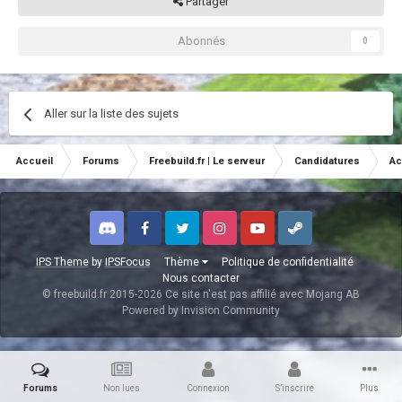
Partager
Abonnés
0
Aller sur la liste des sujets
Accueil
Forums
Freebuild.fr | Le serveur
Candidatures
Ac
Discord
Facebook
Twitter
Instagram
Youtube
Steam
IPS Theme
by
IPSFocus
Thème
Politique de confidentialité
Nous contacter
© freebuild.fr 2015-2026 Ce site n'est pas affilié avec Mojang AB
Powered by Invision Community
Forums
Non lues
Connexion
S’inscrire
Plus