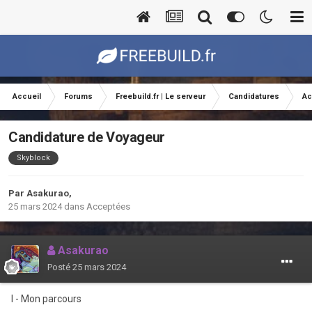
Accueil
Forums
Freebuild.fr | Le serveur
Candidatures
Ac
Candidature de Voyageur
Skyblock
Par
Asakurao
,
25 mars 2024
dans
Acceptées
Asakurao
Posté
25 mars 2024
I - Mon parcours