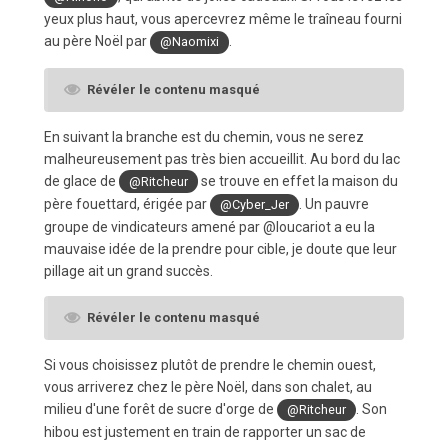
yeux plus haut, vous apercevrez même le traîneau fourni
au père Noël par
.
@Naomixi
Révéler le contenu masqué
En suivant la branche est du chemin, vous ne serez
malheureusement pas très bien accueillit. Au bord du lac
de glace de
se trouve en effet la maison du
@Ritcheur
père fouettard, érigée par
. Un pauvre
@Cyber_Jer
groupe de vindicateurs amené par @loucariot a eu la
mauvaise idée de la prendre pour cible, je doute que leur
pillage ait un grand succès.
Révéler le contenu masqué
Si vous choisissez plutôt de prendre le chemin ouest,
vous arriverez chez le père Noël, dans son chalet, au
milieu d'une forêt de sucre d'orge de
. Son
@Ritcheur
hibou est justement en train de rapporter un sac de