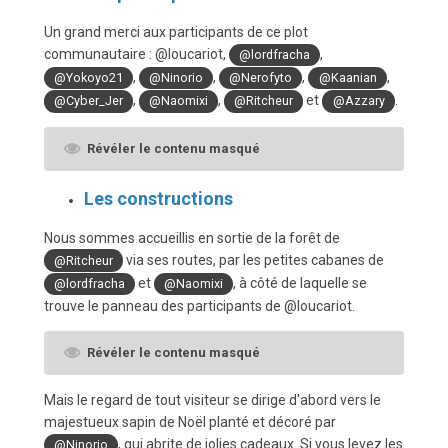
Un grand merci aux participants de ce plot
communautaire :
@loucariot,
,
@lordfracha
,
,
,
,
@Yokoyo21
@Ninorio
@Nerofyto
@Kaanian
,
,
et
.
@Cyber_Jer
@Naomixi
@Ritcheur
@Azzary
Révéler le contenu masqué
Les constructions
Nous sommes accueillis en sortie de la forêt de
via ses routes, par les petites cabanes de
@Ritcheur
et
, à côté de laquelle se
@lordfracha
@Naomixi
trouve le panneau des participants de @loucariot.
Révéler le contenu masqué
Mais le regard de tout visiteur se dirige d'abord vers le
majestueux sapin de Noël planté et décoré par
, qui abrite de jolies cadeaux. Si vous levez les
@Ninorio