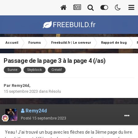
Accueil
Forums
Freebuild.fr | Le serveur
Rapport de bug
Passage de la page 3 à la page 4 (/as)
Survie
Skyblock
Créatif
Par
Remy24d
,
15 septembre 2023
dans
Résolu
Remy24d
Posté
15 septembre 2023
Yeau ! J'ai trouvé un bug avec les flèches de la 3ème page du livre.