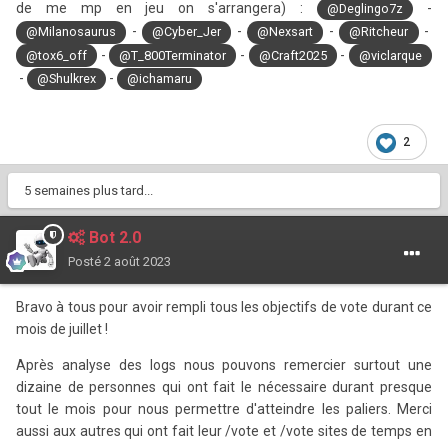
de me mp en jeu on s'arrangera) :
-
@Deglingo7z
-
-
-
-
@Milanosaurus
@Cyber_Jer
@Nexsart
@Ritcheur
-
-
-
@tox6_off
@T_800Terminator
@Craft2025
@viclarque
-
-
@Shulkrex
@ichamaru
2
5 semaines plus tard...
Bot 2.0
Posté
2 août 2023
Bravo à tous pour avoir rempli tous les objectifs de vote durant ce
mois de juillet !
Après analyse des logs nous pouvons remercier surtout une
dizaine de personnes qui ont fait le nécessaire durant presque
tout le mois pour nous permettre d'atteindre les paliers. Merci
aussi aux autres qui ont fait leur /vote et /vote sites de temps en