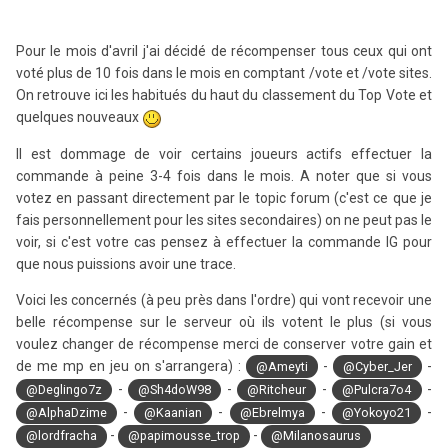
Pour le mois d'avril j'ai décidé de récompenser tous ceux qui ont
voté plus de 10 fois dans le mois en comptant /vote et /vote sites.
On retrouve ici les habitués du haut du classement du Top Vote et
quelques nouveaux
Il est dommage de voir certains joueurs actifs effectuer la
commande à peine 3-4 fois dans le mois. A noter que si vous
votez en passant directement par le topic forum (c'est ce que je
fais personnellement pour les sites secondaires) on ne peut pas le
voir, si c'est votre cas pensez à effectuer la commande IG pour
que nous puissions avoir une trace.
Voici les concernés (à peu près dans l'ordre) qui vont recevoir une
belle récompense sur le serveur où ils votent le plus (si vous
voulez changer de récompense merci de conserver votre gain et
de me mp en jeu on s'arrangera) :
-
-
@Ameyti
@Cyber_Jer
-
-
-
-
@Deglingo7z
@Sh4doW98
@Ritcheur
@Pulcra7o4
-
-
-
-
@AlphaDzime
@Kaanian
@Ebrelmya
@Yokoyo21
-
-
@lordfracha
@papimousse_trop
@Milanosaurus