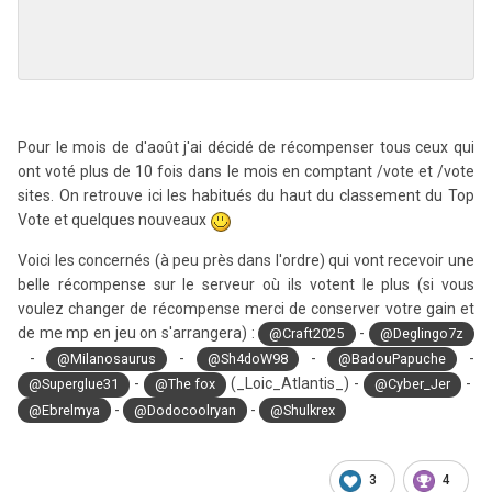
Pour le mois de d'août j'ai décidé de récompenser tous ceux qui
ont voté plus de 10 fois dans le mois en comptant /vote et /vote
sites. On retrouve ici les habitués du haut du classement du Top
Vote et quelques nouveaux
Voici les concernés (à peu près dans l'ordre) qui vont recevoir une
belle récompense sur le serveur où ils votent le plus (si vous
voulez changer de récompense merci de conserver votre gain et
de me mp en jeu on s'arrangera) :
-
@Craft2025
@Deglingo7z
-
-
-
-
@Milanosaurus
@Sh4doW98
@BadouPapuche
-
(_Loic_Atlantis_) -
-
@Superglue31
@The fox
@Cyber_Jer
-
-
@Ebrelmya
@Dodocoolryan
@Shulkrex
3
4