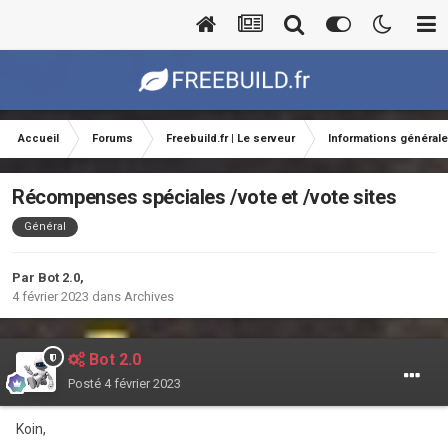
Accueil
Forums
Freebuild.fr | Le serveur
Informations général
Récompenses spéciales /vote et /vote sites
Général
Par
Bot 2.0
,
4 février 2023
dans
Archives
Bot 2.0
Posté
4 février 2023
Koin,