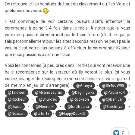
On retrouve ici les habitués du haut du classement du Top Vote et
quelques nouveaux
Il est dommage de voir certains joueurs actifs effectuer la
commande à peine 3-4 fois dans le mois. A noter que si vous
votez en passant directement par le topic forum (c'est ce que je
fais personnellement pour les sites secondaires) on ne peut pas le
voir, si c'est votre cas pensez à effectuer la commande IG pour
que nous puissions avoir une trace.
Voici les concernés (à peu près dans l'ordre) qui vont recevoir une
belle récompense sur le serveur où ils votent le plus (si vous
voulez changer de récompense merci de conserver votre gain et
de me mp en jeu on s'arrangera) :
-
-
@Ameyti
@Sh4doW98
-
-
-
-
@Taldwen
@Milanosaurus
@Deglingo7z
@Pulcra7o4
-
-
-
-
@Ritcheur
@Shulkrex
@Rockson
@Cyber_Jer
-
-
-
-
@jikaso
@Heeroiik
@lordfracha
@Ebrelmya
-
-
@Nexsart
@arte_tv
@HappyDuck02
7