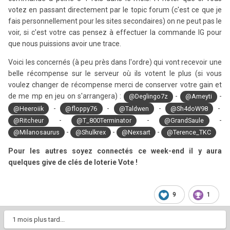
votez en passant directement par le topic forum (c'est ce que je
fais personnellement pour les sites secondaires) on ne peut pas le
voir, si c'est votre cas pensez à effectuer la commande IG pour
que nous puissions avoir une trace.
Voici les concernés (à peu près dans l'ordre) qui vont recevoir une
belle récompense sur le serveur où ils votent le plus (si vous
voulez changer de récompense merci de conserver votre gain et
de me mp en jeu on s'arrangera) :
-
-
@Deglingo7z
@Ameyti
-
-
-
-
@Heeroiik
@floppy76
@Taldwen
@Sh4doW98
-
-
-
@Ritcheur
@T_800Terminator
@GrandSaule
-
-
-
@Milanosaurus
@Shulkrex
@Nexsart
@Terence_TKC
Pour les autres soyez connectés ce week-end il y aura
quelques give de clés de loterie Vote !
9
1
1 mois plus tard...