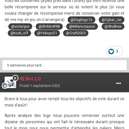
Voici les concernés (à peu près dans l'ordre) qui vont recevoir une
belle récompense sur le serveur où ils votent le plus (si vous
voulez changer de récompense merci de conserver votre gain et
de me mp en jeu on s'arrangera) :
-
@Deglingo7z
@Cyber_Jer
-
-
-
-
@viclarque
@Sh4doW98
@Milanosaurus
@Shulkrex
-
-
-
@tox6_off
@Yokoyo21
@Craft2025
2
5 semaines plus tard...
Bot 2.0
Posté
1 septembre 2023
Bravo à tous pour avoir rempli tous les objectifs de vote durant ce
mois d'août !
Après analyse des logs nous pouvons remercier surtout une
dizaine de personnes qui ont fait le nécessaire durant presque
tout le mois pour nous permettre d'atteindre les paliers. Merci