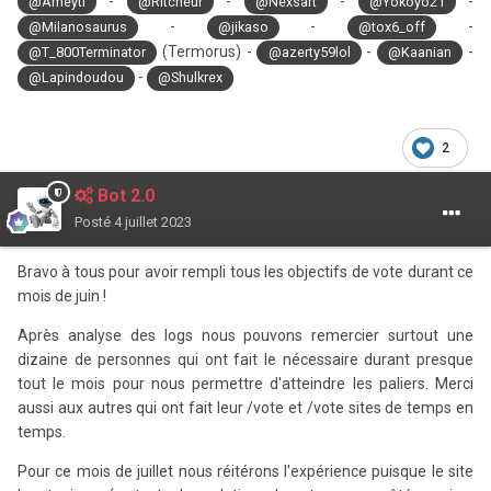
-
-
-
-
@Ameyti
@Ritcheur
@Nexsart
@Yokoyo21
-
-
-
@Milanosaurus
@jikaso
@tox6_off
(Termorus) -
-
-
@T_800Terminator
@azerty59lol
@Kaanian
-
@Lapindoudou
@Shulkrex
2
Bot 2.0
Posté
4 juillet 2023
Bravo à tous pour avoir rempli tous les objectifs de vote durant ce
mois de juin !
Après analyse des logs nous pouvons remercier surtout une
dizaine de personnes qui ont fait le nécessaire durant presque
tout le mois pour nous permettre d'atteindre les paliers. Merci
aussi aux autres qui ont fait leur /vote et /vote sites de temps en
temps.
Pour ce mois de juillet nous réitérons l'expérience puisque le site