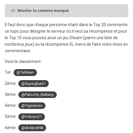
Révéler le contenu masqué
Il faut donc que chaque personne étant dans le Top 20 commente
ce topic pour désigner le serveur où il veut sa récompense et pour
le Top 10 vous pouvez avoir un jeu Steam (parmi une liste de
nombreux jeux) ou la récompense IG, merci de faire votre choix en
commentaire.
Voici le classement :
1er :
@Taldwen
2ème :
@Superglue31
3ème :
@Patoche_Balkany
4ème
:
@Tigereisen
5ème :
@Yokoyo21
6ème :
@Sh4doW98