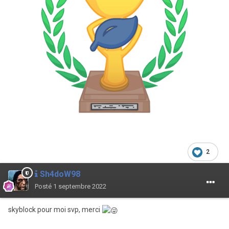
2
Sh4doW98
Posté
1 septembre 2022
skyblock pour moi svp, merci