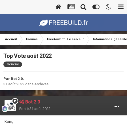
Accueil
Forums
Freebuild.fr | Le serveur
Informations général
Top Vote août 2022
Général
Par
Bot 2.0
,
31 août 2022
dans
Archives
Bot 2.0
Posté
31 août 2022
Koin,