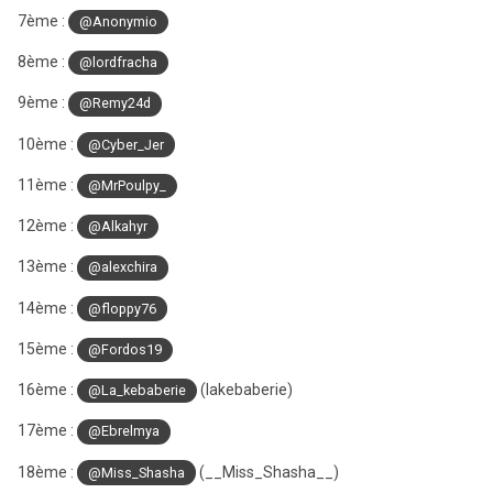
7ème :
@Anonymio
8ème :
@lordfracha
9ème
:
@Remy24d
10ème :
@Cyber_Jer
11ème :
@MrPoulp y_
12ème :
@Alkahyr
13ème :
@alexchira
14ème
:
@floppy76
15ème :
@Fordos19
16ème
:
(lakebaberie)
@La_kebaberie
17ème :
@Ebrelmya
18ème :
(__Miss_Shasha__)
@Miss_Shasha