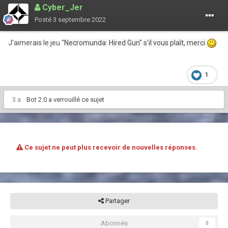
Cyber_Jer
Posté
3 septembre 2022
J'aimerais le jeu "
Necromunda: Hired Gun" s'il vous plaît, merci
1
3 a
Bot 2.0
a verrouillé ce sujet
Ce sujet ne peut plus recevoir de nouvelles réponses.
Partager
Abonnés
0