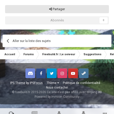
Partager
Abonnés
0
Aller sur la liste des sujets
Accueil
Forums
Freebuild.fr | Le serveur
Suggestions
Re
Discord
Facebook
Twitter
Instagram
Youtube
Steam
IPS Theme
by
IPSFocus
Thème
Politique de confidentialité
Nous contacter
© freebuild.fr 2015-2026 Ce site n'est pas affilié avec Mojang AB
Powered by Invision Community