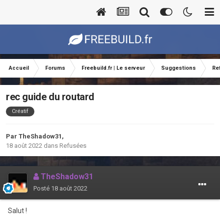
Accueil
Forums
Freebuild.fr | Le serveur
Suggestions
Re
rec guide du routard
Créatif
Par
TheShadow31
,
18 août 2022
dans
Refusées
TheShadow31
Posté
18 août 2022
Salut !