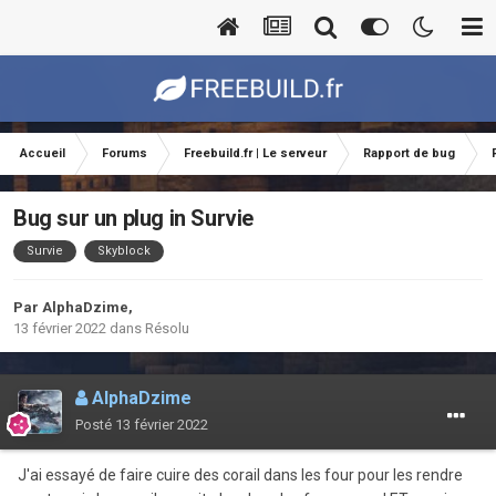
Accueil
Forums
Freebuild.fr | Le serveur
Rapport de bug
Bug sur un plug in Survie
Survie
Skyblock
Par
AlphaDzime
,
13 février 2022
dans
Résolu
AlphaDzime
Posté
13 février 2022
J'ai essayé de faire cuire des corail dans les four pour les rendre