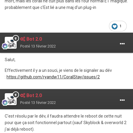
mort, mais les corail ne cuit plus dans les four normal ET magique.
probablement que c'Est lié a une maj d'un plug-in
1
Bot 2.0
Posté
13 février 2022
Salut,
Effectivement il y a un souci, je viens de le signaler au dév
:
https://github.com/ryandw11/CoralStay/issues/2
Bot 2.0
Posté
13 février 2022
C'est résolu par le dév, il faudra attendre le reboot de cette nuit
pour que ça soit fonctionnel partout (sauf Skyblock & overworld 2
j'ai déjà reboot).