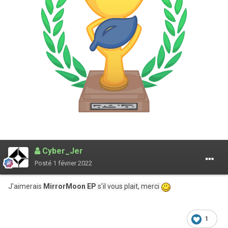
Cyber_Jer
Posté
1 février 2022
J'aimerais
MirrorMoon
EP
s'il vous plait, merci
1