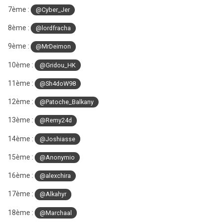
7ème :
@Cyber_Jer
8ème :
@lordfracha
9ème
:
@MrDeimon
10ème :
@Gridou_HK
11ème :
@Sh4doW98
12ème :
@Patoche_Balkany
13ème :
@Remy24d
14ème :
@Joshiasse
15ème :
@Anonymio
16ème :
@alexchira
17ème :
@Alkahyr
18ème :
@Marchaal