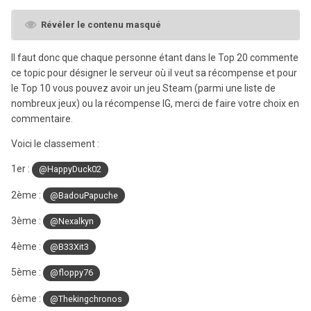
Révéler le contenu masqué
Il faut donc que chaque personne étant dans le Top 20 commente
ce topic pour désigner le serveur où il veut sa récompense et pour
le Top 10 vous pouvez avoir un jeu Steam (parmi une liste de
nombreux jeux) ou la récompense IG, merci de faire votre choix en
commentaire.
Voici le classement :
1er :
@HappyDuck02
2ème :
@BadouPapuche
3ème :
@Nexalkyn
4ème
:
@B33Xit3
5ème :
@floppy76
6ème :
@Thekingchronos