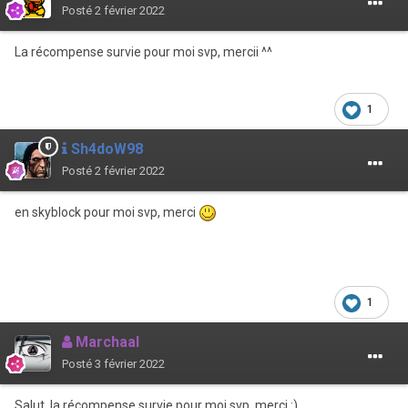
Posté
2 février 2022
La récompense survie pour moi svp, mercii ^^
1
Sh4doW98
Posté
2 février 2022
en skyblock pour moi svp, merci
1
Marchaal
Posté
3 février 2022
Salut, la récompense survie pour moi svp, merci
:)