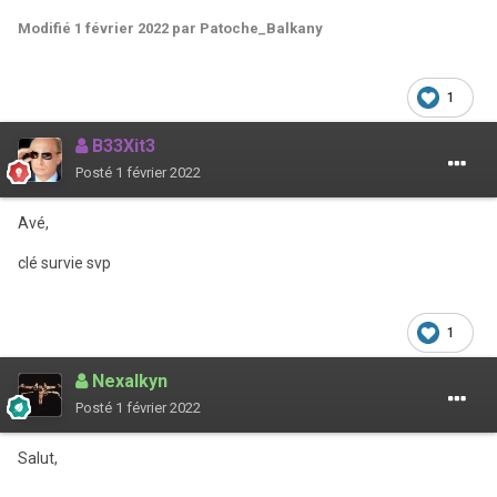
Modifié
1 février 2022
par Patoche_Balkany
1
B33Xit3
Posté
1 février 2022
Avé,
clé survie svp
1
Nexalkyn
Posté
1 février 2022
Salut,