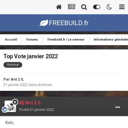
Accueil
Forums
Freebuild.fr | Le serveur
Informations général
Top Vote janvier 2022
Général
Par
Bot 2.0
,
31 janvier 2022
dans
Archives
Bot 2.0
Posté
31 janvier 2022
Koin,