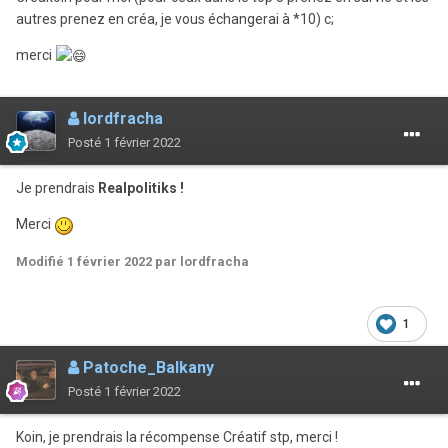
autres prenez en créa, je vous échangerai à *10) c;
merci
lordfracha
Posté
1 février 2022
Je prendrais
Realpolitiks !
Merci
Modifié
1 février 2022
par lordfracha
1
Patoche_Balkany
Posté
1 février 2022
Koin, je prendrais la récompense Créatif stp, merci !