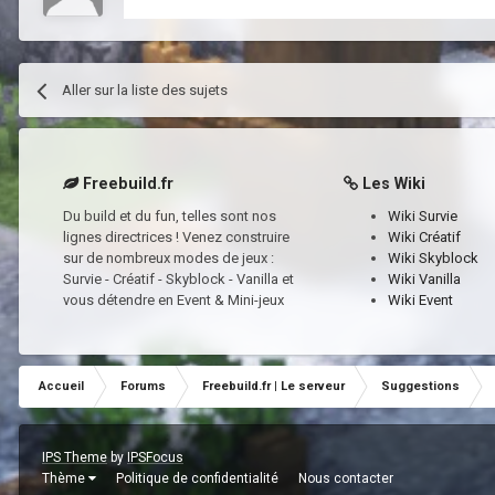
Aller sur la liste des sujets
Freebuild.fr
Les Wiki
Du build et du fun, telles sont nos
Wiki Survie
lignes directrices ! Venez construire
Wiki Créatif
sur de nombreux modes de jeux :
Wiki Skyblock
Survie - Créatif - Skyblock - Vanilla et
Wiki Vanilla
vous détendre en Event & Mini-jeux
Wiki Event
Accueil
Forums
Freebuild.fr | Le serveur
Suggestions
IPS Theme
by
IPSFocus
Thème
Politique de confidentialité
Nous contacter