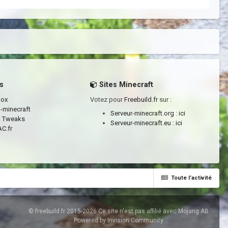
s
Sites Minecraft
box
Votez pour
Freebuild.fr
sur :
a-minecraft
Serveur-minecraft.org :
ici
a Tweaks
Serveur-minecraft.eu :
ici
C.fr
Toute l’activité
© freebuild.fr 2015-2026 Ce site n'est pas affilié avec Mojang AB
Powered by Invision Community