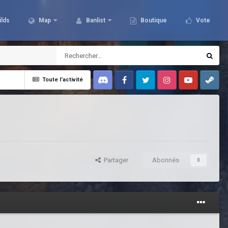
ilds
Map
Banlist
Boutique
Vote
Toute l’activité
Discord
Facebook
Twitter
Instagram
Youtube
Steam
Partager
Abonnés
0