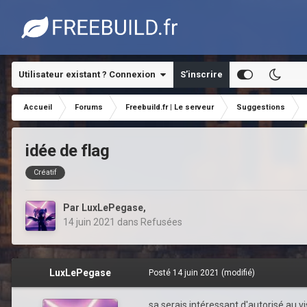
Utilisateur existant ? Connexion
S’inscrire
Accueil
Forums
Freebuild.fr | Le serveur
Suggestions
idée de flag
Créatif
Par
LuxLePegase
,
14 juin 2021
dans
Refusées
LuxLePegase
Posté
14 juin 2021
(modifié)
sa serais intéressant d'autorisé au vis