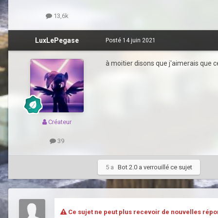
13,6k
LuxLePegase
Posté
14 juin 2021
à moitier disons que j'aimerais que 
Créateur
39
5 a
Bot 2.0
a verrouillé ce sujet
Ce sujet ne peut plus recevoir de nouvelles répo