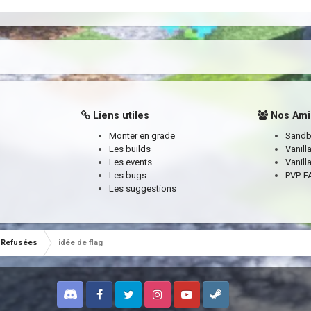
Liens utiles
Nos Ami
Monter en grade
Sand
Les builds
Vanill
Les events
Vanill
Les bugs
PVP-FA
Les suggestions
Refusées
idée de flag
Discord
Facebook
Twitter
Instagram
Youtube
Steam