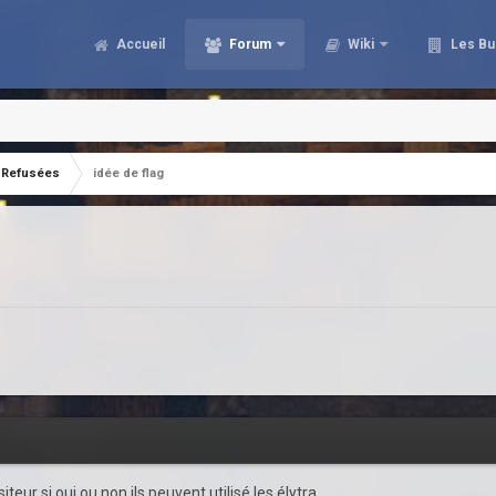
Accueil
Forum
Wiki
Les Bu
Refusées
idée de flag
iteur si oui ou non ils peuvent utilisé les élytra.