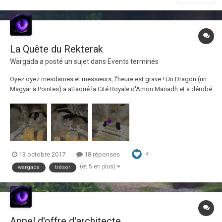
La Quête du Rekterak
Wargada
a posté un sujet dans
Events terminés
Oyez oyez mesdames et messieurs, l'heure est grave ! Un Dragon (un
Magyar à Pointes) a attaqué la Cité Royale d'Amon Manadh et a dérobé
le joyau du Roi : le Rekterak. Une quête vous sera proposée le
weekend prochain afin de retrouver ce bijou, toutes les informations
apparaîtreront sur ce...
4
13 octobre 2017
18 réponses
(et 5 en plus)
wargada
trésor
Appel d'offre d'architecte