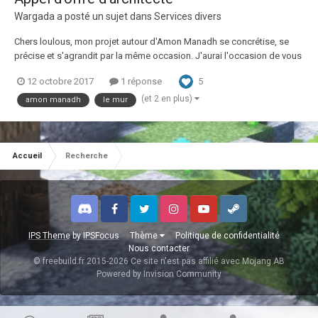
Wargada
a posté un sujet dans
Services divers
Chers loulous, mon projet autour d'Amon Manadh se concrétise, se
précise et s'agrandit par la même occasion. J'aurai l'occasion de vous
expliquer tout ça plus tard sur le sujet concernant ma ville du Guide du
5
12 octobre 2017
1 réponse
Routard. Certains l'auront peut être remarqué mais j'ai claim une
grande zone, qui d...
(et 2 en plus)
amon manadh
le mur
Accueil
Recherche
Discord
Facebook
Twitter
Instagram
Youtube
Steam
IPS Theme
by
IPSFocus
Thème
Politique de confidentialité
Nous contacter
© freebuild.fr 2015-2026 Ce site n'est pas affilié avec Mojang AB
Powered by Invision Community