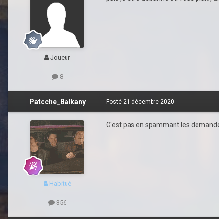
Joueur
8
Patoche_Balkany
Posté
21 décembre 2020
C'est pas en spammant les demande 
Habitué
356