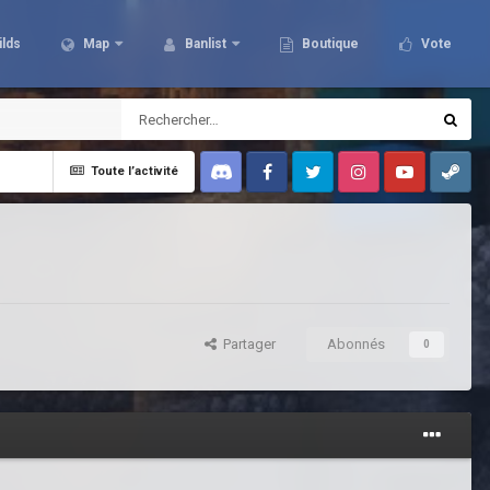
ilds
Map
Banlist
Boutique
Vote
Toute l’activité
Discord
Facebook
Twitter
Instagram
Youtube
Steam
Partager
Abonnés
0