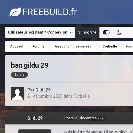
Utilisateur existant ? Connexion
S’inscrire
Accueil
Forums
Freebuild.fr | Le serveur
Corbeille
ban 
ban gildu 29
Survie
Par
Gildu29
,
21 décembre 2020
dans
Corbeille
Gildu29
Posté
21 décembre 2020
puis je être debanne s'il vous plait j'