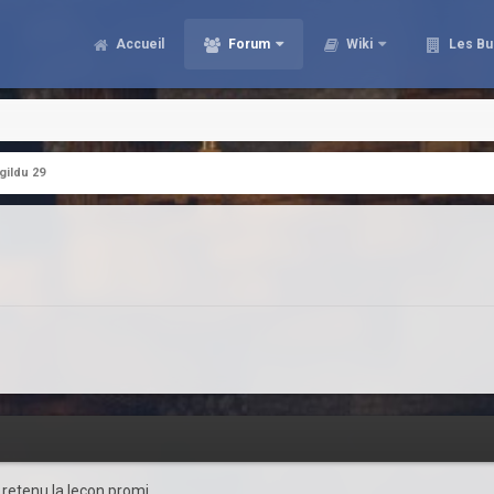
Accueil
Forum
Wiki
Les Bu
gildu 29
ai retenu la leçon promi