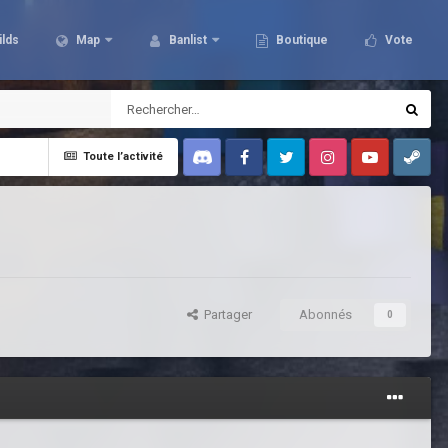
ilds
Map
Banlist
Boutique
Vote
Toute l’activité
Discord
Facebook
Twitter
Instagram
Youtube
Steam
Partager
Abonnés
0