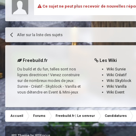
Ce sujet ne peut plus recevoir de nouvelles répo
Aller sur la liste des sujets
Freebuild.fr
Les Wiki
Du build et du fun, telles sont nos
Wiki Survie
lignes directrices ! Venez construire
Wiki Créatif
sur de nombreux modes de jeux :
Wiki Skyblock
Survie - Créatif - Skyblock - Vanilla et
Wiki Vanilla
vous détendre en Event & Mini-jeux
Wiki Event
Accueil
Forums
Freebuild.fr | Le serveur
Candidatures
IPS Theme
by
IPSFocus