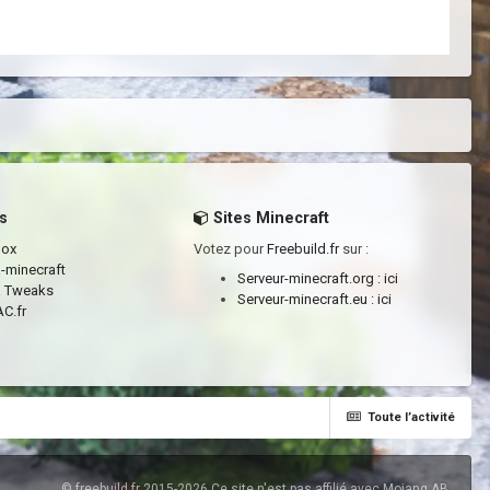
s
Sites Minecraft
box
Votez pour
Freebuild.fr
sur :
a-minecraft
Serveur-minecraft.org :
ici
a Tweaks
Serveur-minecraft.eu :
ici
C.fr
Toute l’activité
© freebuild.fr 2015-2026 Ce site n'est pas affilié avec Mojang AB