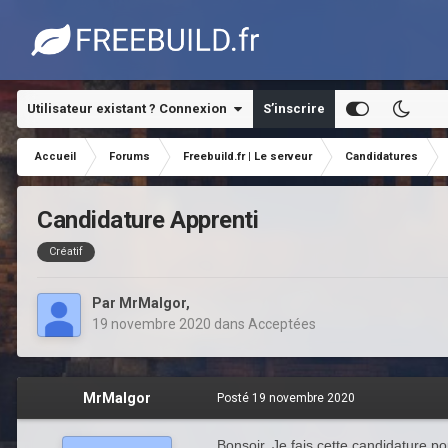
Utilisateur existant ? Connexion
S’inscrire
Accueil
Forums
Freebuild.fr | Le serveur
Candidatures
Candidature Apprenti
Créatif
Par
MrMalgor
,
19 novembre 2020
dans
Acceptées
MrMalgor
Posté
19 novembre 2020
Bonsoir, Je fais cette candidature po