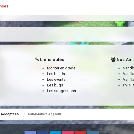
nses.
Liens utiles
Nos Ami
Monter en grade
Sand
Les builds
Vanill
Les events
Vanill
Les bugs
PVP-FA
Les suggestions
Acceptées
Candidature Apprenti