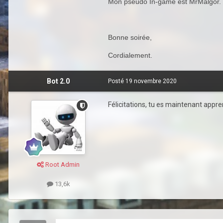
Mon pseudo In-game est MrMalgor.
Bonne soirée,
Cordialement.
Bot 2.0
Posté
19 novembre 2020
Félicitations, tu es maintenant apprent
Root Admin
13,6k