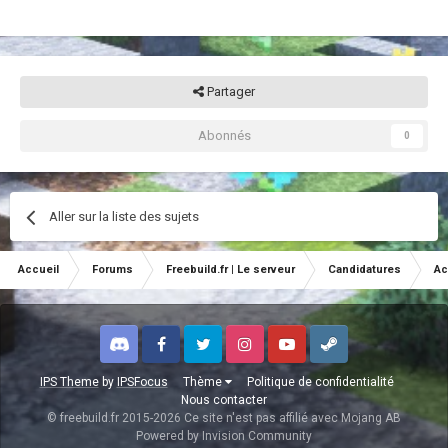
Partager
Abonnés
0
Aller sur la liste des sujets
Accueil
Forums
Freebuild.fr | Le serveur
Candidatures
Ac
Discord
Facebook
Twitter
Instagram
Youtube
Steam
IPS Theme
by
IPSFocus
Thème
Politique de confidentialité
Nous contacter
© freebuild.fr 2015-2026 Ce site n'est pas affilié avec Mojang AB
Powered by Invision Community