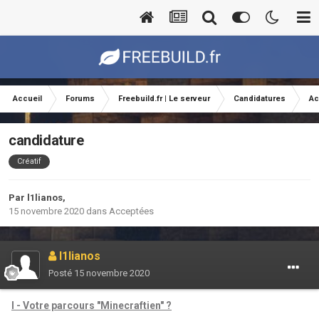
Accueil
Forums
Freebuild.fr | Le serveur
Candidatures
Ac
candidature
Créatif
Par
l1lianos
,
15 novembre 2020
dans
Acceptées
l1lianos
Posté
15 novembre 2020
I - Votre parcours "Minecraftien" ?