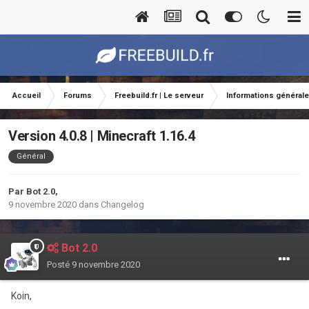
Accueil
Forums
Freebuild.fr | Le serveur
Informations général
Version 4.0.8 | Minecraft 1.16.4
Général
Par
Bot 2.0
,
9 novembre 2020
dans
Changelog
Bot 2.0
Posté
9 novembre 2020
Koin,