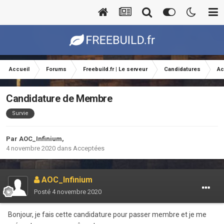
Accueil
Forums
Freebuild.fr | Le serveur
Candidatures
Ac
Candidature de Membre
Survie
Par
AOC_Infinium
,
4 novembre 2020
dans
Acceptées
AOC_Infinium
Posté
4 novembre 2020
Bonjour, je fais cette candidature pour passer membre et je me