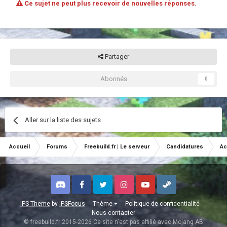
Ce sujet ne peut plus recevoir de nouvelles réponses.
Partager
Abonnés
0
Aller sur la liste des sujets
Accueil
Forums
Freebuild.fr | Le serveur
Candidatures
Ac
Discord
Facebook
Twitter
Instagram
Youtube
Steam
IPS Theme
by
IPSFocus
Thème
Politique de confidentialité
Nous contacter
© freebuild.fr 2015-2026 Ce site n'est pas affilié avec Mojang AB