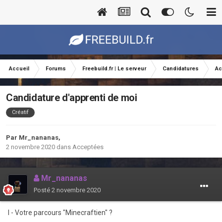
Accueil
Forums
Freebuild.fr | Le serveur
Candidatures
Ac
Candidature d'apprenti de moi
Créatif
Par
Mr_nananas
,
2 novembre 2020
dans
Acceptées
Mr_nananas
Posté
2 novembre 2020
I - Votre parcours "Minecraftien" ?