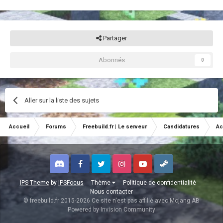
Partager
Abonnés
0
Aller sur la liste des sujets
Accueil
Forums
Freebuild.fr | Le serveur
Candidatures
Ac
Discord
Facebook
Twitter
Instagram
Youtube
Steam
IPS Theme
by
IPSFocus
Thème
Politique de confidentialité
Nous contacter
© freebuild.fr 2015-2026 Ce site n'est pas affilié avec Mojang AB
Powered by Invision Community