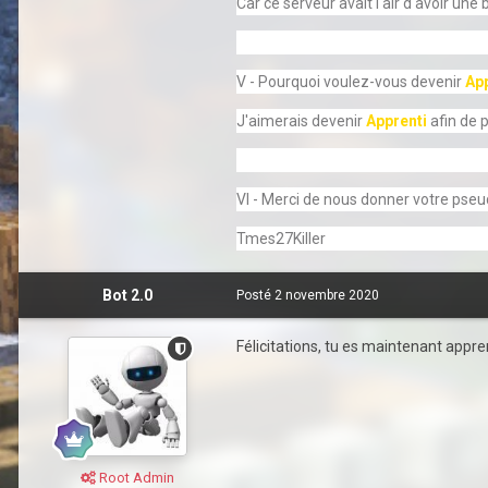
Car ce serveur avait l'air d'avoir un
V - Pourquoi voulez-vous devenir
App
J'aimerais devenir
Apprenti
afin de 
VI - Merci de nous donner votre pse
Tmes27Killer
Bot 2.0
Posté
2 novembre 2020
Félicitations, tu es maintenant apprent
Root Admin