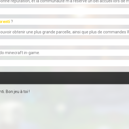
e bonne réputation, et la communauté m'a réservé un bel accueil lors de m
renti
?
pouvoir obtenir une plus grande parcelle, ainsi que plus de commandes Wo
udo minecraft in-game.
i. Bon jeu à toi !