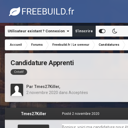
Utilisateur existant ? Connexion
S’inscrire
Accueil
Forums
Freebuild.fr | Le serveur
Candidatures
Candidature Apprenti
Créatif
Par
Tmes27Killer
,
2 novembre 2020
dans
Acceptées
Tmes27Killer
Posté
2 novembre 2020
Bonjour, voici ma candidature pour ê