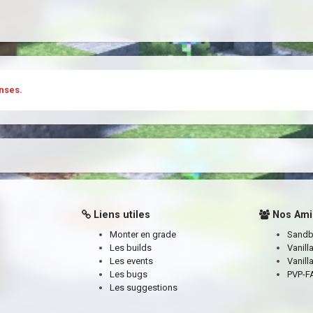
nses.
Liens utiles
Nos Ami
Monter en grade
Sand
Les builds
Vanill
Les events
Vanill
Les bugs
PVP-FA
Les suggestions