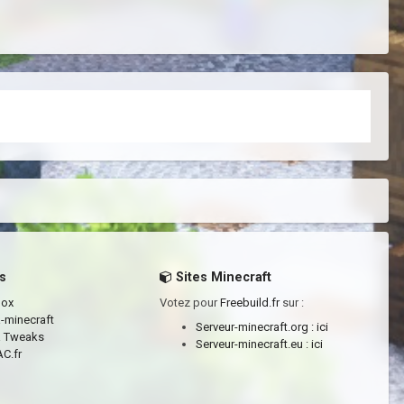
s
Sites Minecraft
box
Votez pour
Freebuild.fr
sur :
a-minecraft
Serveur-minecraft.org :
ici
a Tweaks
Serveur-minecraft.eu :
ici
C.fr