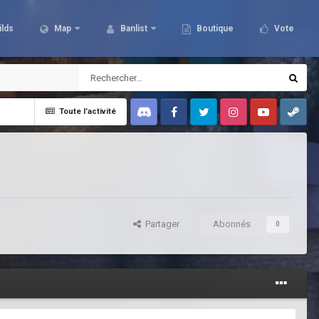
ilds
Map
Banlist
Boutique
Vote
Toute l’activité
Discord
Facebook
Twitter
Instagram
Youtube
Steam
Partager
Abonnés
0