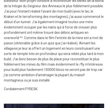
Bâtisseur. Mon projet consiste à reconstituer les Mines de la Moria
de la trilogie du Seigneur des Anneaux le plus fidèlement possible.
J'ai pour l'instant réalisé l'avant de mon build (avec le lac, le
Kraken et le terraforming des montagnes), j'ai aussi commencé le
début d'un tunnel. J'ai également imaginé toutes une mine
évidemment occuper par les nains qui à force de creuser plus
profondément ont même trouvé des débris antiques en
overworld ^^. Comme dans le film l'entrée de la mine est a mot de
passe (obtenable grâce à un quiz que j'ai réalisé). Aimant les
villageois je leur ai offert un logement en leurs construisant une
sorte de temple très en profondeur qui sera reliée plus tard à mon
build. J'ai donc besoin de plus de place pour reconstituer le plus
fidèlement les mines du film mais évidemment le /fly m'intéresse
pour build plus facilement.100000 blocs ne seront pas de trop car
j'ai comme ambition d'aménager la plupart du massif
montagneux ou je suis installé.
Cordialement FYRESK.