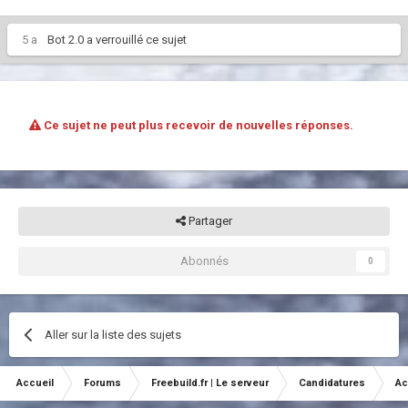
5 a
Bot 2.0
a verrouillé ce sujet
Ce sujet ne peut plus recevoir de nouvelles réponses.
Partager
Abonnés
0
Aller sur la liste des sujets
Accueil
Forums
Freebuild.fr | Le serveur
Candidatures
Ac