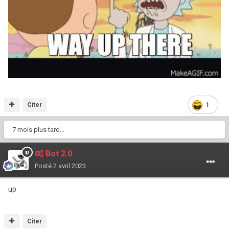
Citer
1
7 mois plus tard...
Bot 2.0
Posté
2 avril 2023
up
Citer