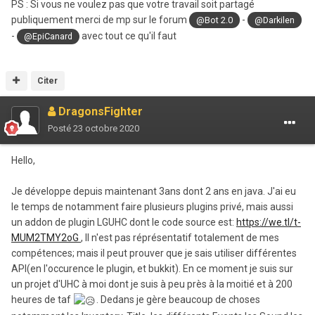
PS : Si vous ne voulez pas que votre travail soit partagé
publiquement merci de mp sur le forum
-
@Bot 2.0
@Darkilen
-
avec tout ce qu'il faut
@EpiCanard
Citer
DragonsFighter
Posté
23 octobre 2020
Hello,
Je développe depuis maintenant 3ans dont 2 ans en java. J'ai eu
le temps de notamment faire plusieurs plugins privé, mais aussi
un addon de plugin LGUHC dont le code source est:
https://we.tl/t-
MUM2TMY2oG
, Il n'est pas réprésentatif totalement de mes
compétences; mais il peut prouver que je sais utiliser différentes
API(en l'occurence le plugin, et bukkit). En ce moment je suis sur
un projet d'UHC à moi dont je suis à peu près à la moitié et à 200
heures de taf
. Dedans je gère beaucoup de choses