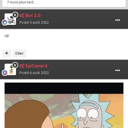
7 mois plus tard...
Bot 2.0
Posté
5 août 2022
up
Citer
EpiCanard
Posté
6 août 2022