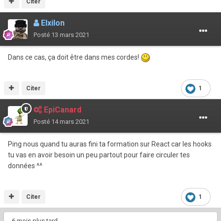
Citer
Elxilon
Posté
13 mars 2021
Dans ce cas, ça doit être dans mes cordes!
Citer
1
EpiCanard
Posté
14 mars 2021
Ping nous quand tu auras fini ta formation sur React car les hooks
tu vas en avoir besoin un peu partout pour faire circuler tes
données ^^
Citer
1
6 mois plus tard...