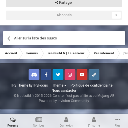
Partager
Abonnés
0
Aller sur la liste des sujets
Accueil
Forums
Freebuild.fr | Le serveur
Recrutement
[Ou
Discord
Facebook
Twitter
Instagram
Youtube
Steam
IPS Theme
by
IPSFocus
Thème
Politique de confidentialité
Nous contacter
© freebuild.fr 2015-2026 Ce site n'est pas affilié avec Mojang AB
Powered by Invision Community
Forums
Non lues
Connexion
S’inscrire
Plus