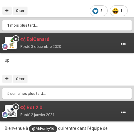
Citer
5
1
1 mois plus tard...
EpiCanard
Posté
3 décembre 2020
up
Citer
5 semaines plus tard...
Bot 2.0
Posté
2 janvier 2021
Bienvenue à
qui rentre dans l'équipe de
@MrFunky16