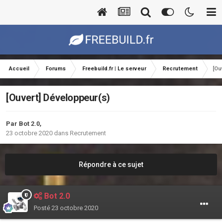
Accueil
Forums
Freebuild.fr | Le serveur
Recrutement
[Ou
[Ouvert] Développeur(s)
Par
Bot 2.0
,
23 octobre 2020
dans
Recrutement
Répondre à ce sujet
Bot 2.0
Posté
23 octobre 2020