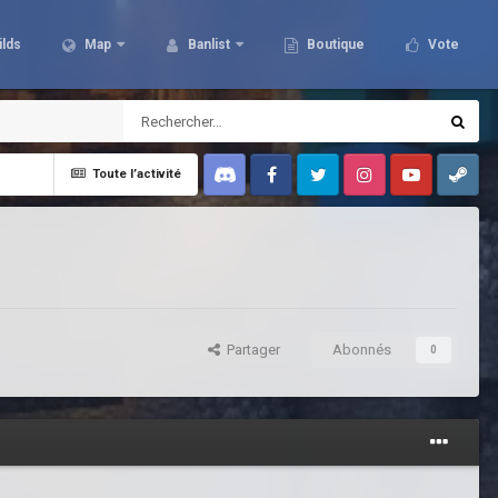
ilds
Map
Banlist
Boutique
Vote
Toute l’activité
Discord
Facebook
Twitter
Instagram
Youtube
Steam
Partager
Abonnés
0