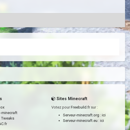
s
Sites Minecraft
box
Votez pour
Freebuild.fr
sur :
a-minecraft
Serveur-minecraft.org :
ici
a Tweaks
Serveur-minecraft.eu :
ici
C.fr