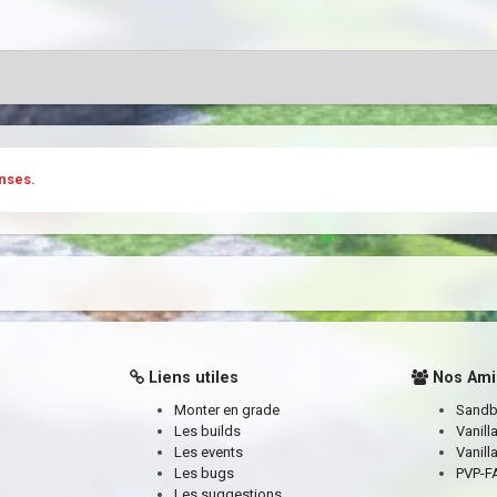
nses.
Liens utiles
Nos Ami
Monter en grade
Sand
Les builds
Vanill
Les events
Vanill
Les bugs
PVP-FA
Les suggestions