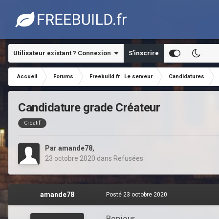
Utilisateur existant ? Connexion
S’inscrire
Accueil
Forums
Freebuild.fr | Le serveur
Candidatures
Candidature grade Créateur
Créatif
Par
amande78
,
23 octobre 2020
dans
Refusées
amande78
Posté
23 octobre 2020
Bonjour,