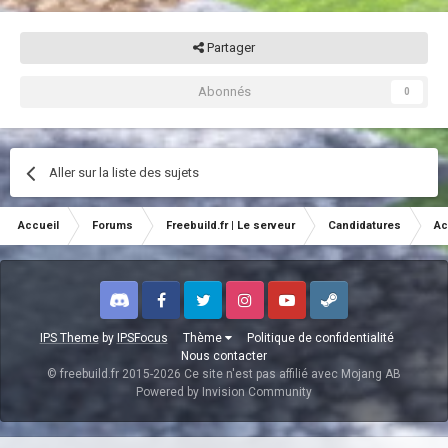
Partager
Abonnés
0
Aller sur la liste des sujets
Accueil
Forums
Freebuild.fr | Le serveur
Candidatures
Ac
Discord
Facebook
Twitter
Instagram
Youtube
Steam
IPS Theme
by
IPSFocus
Thème
Politique de confidentialité
Nous contacter
© freebuild.fr 2015-2026 Ce site n'est pas affilié avec Mojang AB
Powered by Invision Community