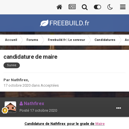
Accueil
Forums
Freebuild.fr | Le serveur
Candidatures
Ac
candidature de maire
Survie
Par
Nathfirex
,
17 octobre 2020
dans
Acceptées
Nathfirex
Posté
17 octobre 2020
Candidature de Nathfirex pour le grade de
Maire