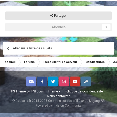
Partager
Abonnés
0
Aller sur la liste des sujets
Accueil
Forums
Freebuild.fr | Le serveur
Candidatures
Ac
Discord
Facebook
Twitter
Instagram
Youtube
Steam
IPS Theme
by
IPSFocus
Thème
Politique de confidentialité
Nous contacter
© freebuild.fr 2015-2026 Ce site n'est pas affilié avec Mojang AB
Powered by Invision Community