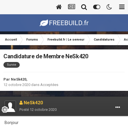
Accueil
Forums
Freebuild.fr | Le serveur
Candidatures
Ac
Candidature de Membre NeSk420
Survie
Par
NeSk420
,
12 octobre 2020
dans
Acceptées
NeSk420
Posté
12 octobre 2020
Bonjour