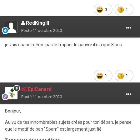
3
1
RedKingIII
Posté
11 octobre 2020
je vais quand même pas le frapper le pauvre il n a que 8 ans
1
1
EpiCanard
Posté
11 octobre 2020
Bonjour,
Au vu de tes innombrables sujets créés pour ton déban, je pense
que le motif de ban "Spam" est largement justifié.