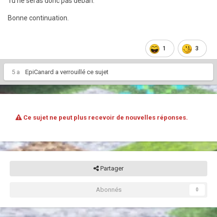
Tu ne seras donc pas déban.
Bonne continuation.
1
3
5 a
EpiCanard
a verrouillé ce sujet
Ce sujet ne peut plus recevoir de nouvelles réponses.
Partager
Abonnés
0