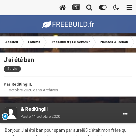
Accueil
Forums
Freebuild.fr | Le serveur
Plaintes & Déban
J'ai été ban
Survie
Par
RedKingIII
,
11 octobre 2020
dans
Archives
RedKingIII
Posté
11 octobre 2020
Bonjour, J'ai été ban pour spam par aurel85 c'était mon frère qui