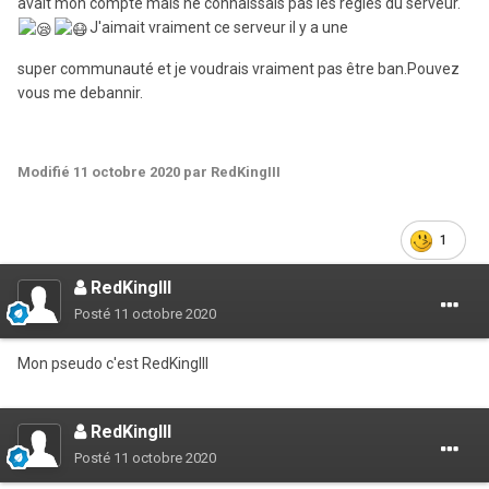
avait mon compte mais ne connaissais pas les règles du serveur.
J'aimait vraiment ce serveur il y a une
super communauté et je voudrais vraiment pas être ban.Pouvez
vous me debannir.
Modifié
11 octobre 2020
par RedKingIII
1
RedKingIII
Posté
11 octobre 2020
Mon pseudo c'est RedKingIII
RedKingIII
Posté
11 octobre 2020