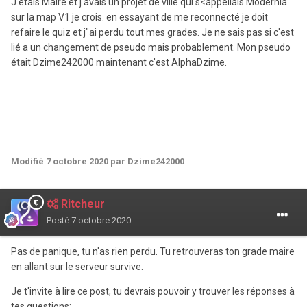
J'etais Maire et j'avais un projet de ville qui s<appellais Modernia
sur la map V1 je crois. en essayant de me reconnecté je doit
refaire le quiz et j"ai perdu tout mes grades. Je ne sais pas si c'est
lié a un changement de pseudo mais probablement. Mon pseudo
était Dzime242000 maintenant c'est AlphaDzime.
Modifié
7 octobre 2020
par Dzime242000
Ritcheur
Posté
7 octobre 2020
Pas de panique, tu n'as rien perdu. Tu retrouveras ton grade maire
en allant sur le serveur survive.
Je t'invite à lire ce post, tu devrais pouvoir y trouver les réponses à
tes questions: