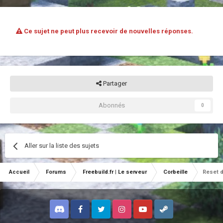
Ce sujet ne peut plus recevoir de nouvelles réponses.
Partager
Abonnés
0
Aller sur la liste des sujets
Accueil
Forums
Freebuild.fr | Le serveur
Corbeille
Reset 
Discord
Facebook
Twitter
Instagram
Youtube
Steam