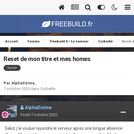
Accueil
Forums
Freebuild.fr | Le serveur
Corbeille
Reset 
Reset de mon titre et mes homes
Survie
Par
AlphaDzime
,
7 octobre 2020
dans
Corbeille
AlphaDzime
Posté
7 octobre 2020
Salut, j'ai voulue rejoindre le serveur apres une longue absence.