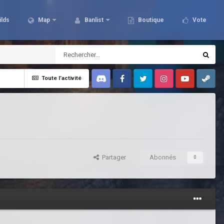
ilds
Map
Banlist
Boutique
Vote
Toute l’activité
Discord
Facebook
Twitter
Instagram
Youtube
Steam
Partager
Abonnés
0