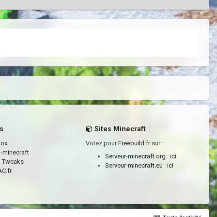
s
Sites Minecraft
box
Votez pour
Freebuild.fr
sur :
a-minecraft
Serveur-minecraft.org :
ici
a Tweaks
Serveur-minecraft.eu :
ici
C.fr