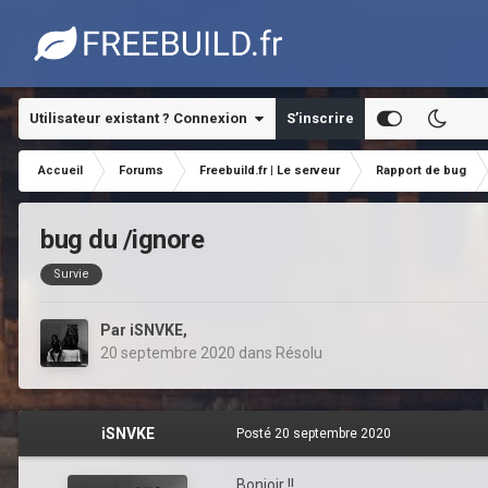
Utilisateur existant ? Connexion
S’inscrire
Accueil
Forums
Freebuild.fr | Le serveur
Rapport de bug
bug du /ignore
Survie
Par
iSNVKE
,
20 septembre 2020
dans
Résolu
iSNVKE
Posté
20 septembre 2020
Bonjoir !!