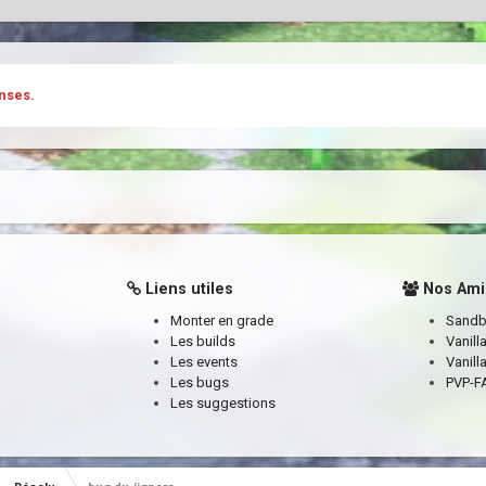
nses.
Liens utiles
Nos Ami
Monter en grade
Sand
Les builds
Vanill
Les events
Vanill
Les bugs
PVP-FA
Les suggestions