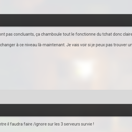
sont pas concluants, ça chamboule tout le fonctionne du tchat donc clair
 changer à ce niveau là-maintenant. Je vais voir si je peux pas trouver un
re il faudra faire /ignore sur les 3 serveurs survie !