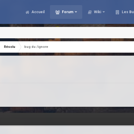
Accueil
Forum
Wiki
Les Bu
Résolu
bug du /ignore