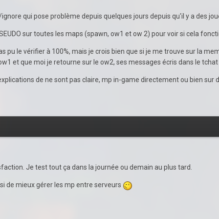
u /ignore qui pose problème depuis quelques jours depuis qu'il y a des jo
PSEUDO sur toutes les maps (spawn, ow1 et ow 2) pour voir si cela fonc
pas pu le vérifier à 100%, mais je crois bien que si je me trouve sur la 
 ow1 et que moi je retourne sur le ow2, ses messages écris dans le tchat
les explications de ne sont pas claire, mp in-game directement ou bien sur
sfaction. Je test tout ça dans la journée ou demain au plus tard.
si de mieux gérer les mp entre serveurs