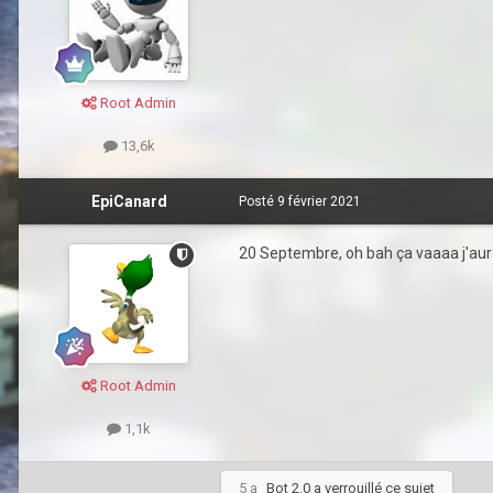
Root Admin
13,6k
EpiCanard
Posté
9 février 2021
20 Septembre, oh bah ça vaaaa j'aura
Root Admin
1,1k
5 a
Bot 2.0
a verrouillé ce sujet