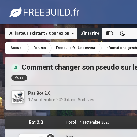
Utilisateur existant ? Connexion
S’inscrire
Accueil
Forums
Freebuild.fr | Le serveur
Informations géné
Comment changer son pseudo sur le
Autre
Par
Bot 2.0
,
17 septembre 2020
dans
Archives
Bot 2.0
Posté
17 septembre 2020
Koin,