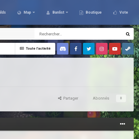
ilds
Map
Banlist
Boutique
Vote
Toute l’activité
Discord
Facebook
Twitter
Instagram
Youtube
Steam
Partager
Abonnés
0