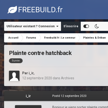
Utilisateur existant ? Connexion
S’inscrire
Accueil
Forums
Freebuild.fr | Le serveur
Plaintes & Déban
Plainte contre hatchback
Survie
Par
i_ir
,
12 septembre 2020
dans
Archives
i_ir
Posté
12 septembre 2020
Bonjour je viens porter plainte comp