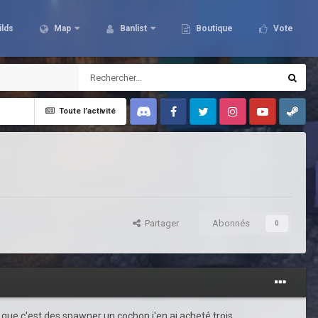
ilds
Map
Banlist
Boutique
Vote
Toute l’activité
Discord
Facebook
Twitter
Instagram
Youtube
Steam
Partager
Abonnés
0
 que c'est des spawner un cochon j'en ai acheté trois