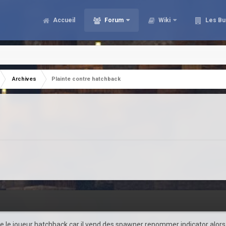
Accueil
Forum
Wiki
Les Bu
Archives
Plainte contre hatchback
te le joueur hatchback car il vend des spawner renommer indicator alors